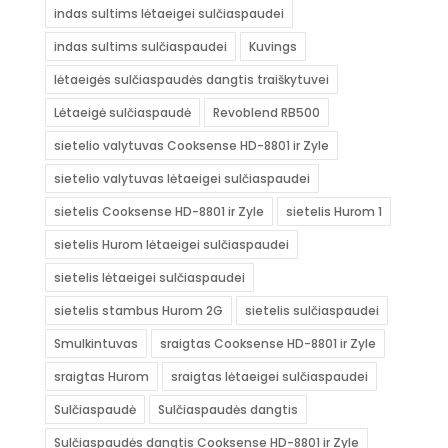
indas sultims lėtaeigei sulčiaspaudei
indas sultims sulčiaspaudei
Kuvings
lėtaeigės sulčiaspaudės dangtis traiškytuvei
Lėtaeigė sulčiaspaudė
Revoblend RB500
sietelio valytuvas Cooksense HD-8801 ir Zyle
sietelio valytuvas lėtaeigei sulčiaspaudei
sietelis Cooksense HD-8801 ir Zyle
sietelis Hurom 1
sietelis Hurom lėtaeigei sulčiaspaudei
sietelis lėtaeigei sulčiaspaudei
sietelis stambus Hurom 2G
sietelis sulčiaspaudei
Smulkintuvas
sraigtas Cooksense HD-8801 ir Zyle
sraigtas Hurom
sraigtas lėtaeigei sulčiaspaudei
Sulčiaspaudė
Sulčiaspaudės dangtis
Sulčiaspaudės dangtis Cooksense HD-8801 ir Zyle