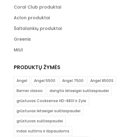
Coral Club produktai
Aclon produktai
Šaltalankių produktai
Greenis
MIUI
PRODUKTŲ ŽYMĖS
Angel
Angel 5500
Angel 7500
Angel 8500S
Bemer classic
dangtis lėtaeigei sulčiaspaudei
grūstuvas Cooksense HD-8801 ir Zyle
grūstuvas lėtaeigei sulčiaspaudei
grūstuvas sulčiaspaudei
indas sultims ir išspaudoms