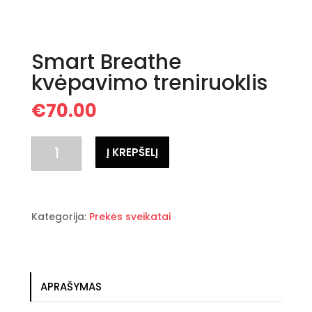
Smart Breathe
kvėpavimo treniruoklis
€
70.00
produkto
Į KREPŠELĮ
kiekis:
Smart
Breathe
kvėpavimo
Kategorija:
Prekės sveikatai
treniruoklis
APRAŠYMAS