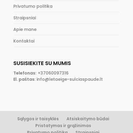
Privatumo politika
Straipsniai
Apie mane
Kontaktai
SUSISIEKITE SU MUMIS
Telefonas:
+37060097316
El. paštas
:
info@letaeige-sulciaspaude.lt
Sąlygos ir taisyklės
Atsiskaitymo būdai
Pristatymas ir grąžinimas
Privatumo politika
Straipsniai