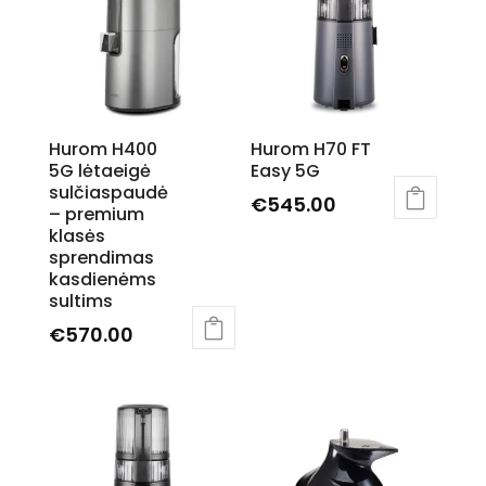
chosen
variants.
on
The
the
options
product
may
page
be
Hurom H400
Hurom H70 FT
chosen
5G lėtaeigė
Easy 5G
on
sulčiaspaudė
€
545.00
the
– premium
This
klasės
product
sprendimas
product
page
kasdienėms
has
sultims
multiple
€
570.00
variants.
This
The
product
options
has
may
multiple
be
variants.