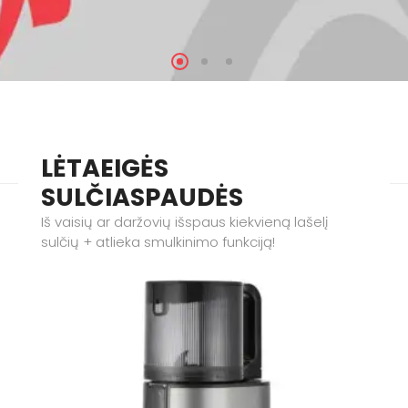
LĖTAEIGĖS
SULČIASPAUDĖS
Iš vaisių ar daržovių išspaus kiekvieną lašelį
sulčių + atlieka smulkinimo funkciją!