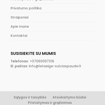
Privatumo politika
Straipsniai
Apie mane
Kontaktai
SUSISIEKITE SU MUMIS
Telefonas:
+37060097316
El. paštas
:
info@letaeige-sulciaspaude.lt
Sąlygos ir taisyklės
Atsiskaitymo būdai
Pristatymas ir grąžinimas