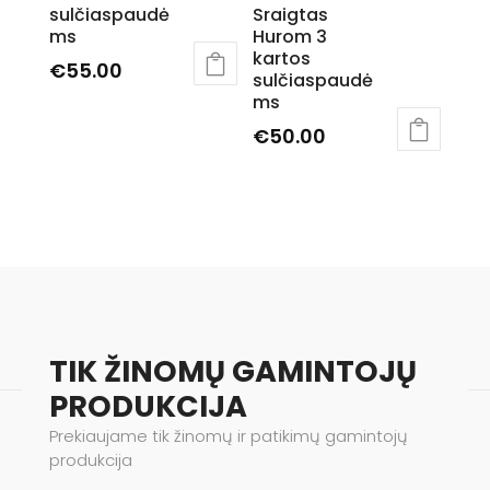
the
sulčiaspaudė
Sraigtas
ms
Hurom 3
product
kartos
€
55.00
page
sulčiaspaudė
ms
€
50.00
TIK ŽINOMŲ GAMINTOJŲ
PRODUKCIJA
Prekiaujame tik žinomų ir patikimų gamintojų
produkcija