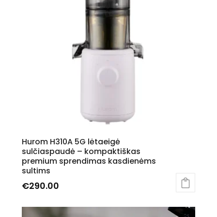
The
options
may
be
chosen
on
the
product
page
Hurom H310A 5G lėtaeigė
sulčiaspaudė – kompaktiškas
premium sprendimas kasdienėms
sultims
€
290.00
This
product