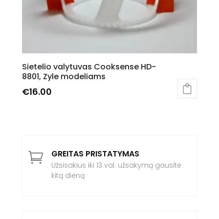
the
product
page
Sietelio valytuvas Cooksense HD-
8801, Zyle modeliams
€
16.00
GREITAS PRISTATYMAS

Užsisakius iki 13 val. užsakymą gausite
kitą dieną