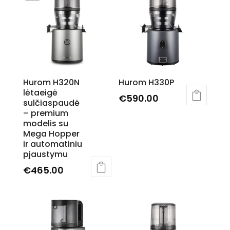
Hurom H320N
Hurom H330P
lėtaeigė
€
590.00
sulčiaspaudė
This
– premium
modelis su
product
Mega Hopper
has
ir automatiniu
multiple
pjaustymu
variants.
€
465.00
The
This
options
product
may
has
be
multiple