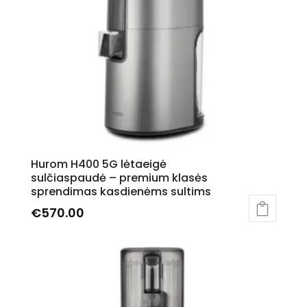
Hurom H400 5G lėtaeigė
sulčiaspaudė – premium klasės
sprendimas kasdienėms sultims
€
570.00
This
product
has
multiple
variants.