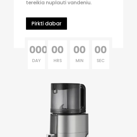
tereikia nuplauti vandeniu.
Pirkti dabar
000
00
00
00
DAY
HRS
MIN
SEC