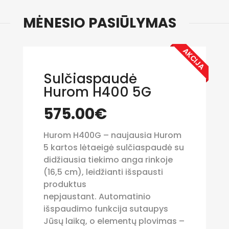
MĖNESIO PASIŪLYMAS
AKCIJA
Sulčiaspaudė
Hurom H400 5G
575.00€
Hurom H400G –
naujausia Hurom
5 kartos lėtaeigė sulčiaspaudė
su
didžiausia tiekimo anga rinkoje
(16,5 cm), leidžianti išspausti
produktus
nepjaustant.
Automatinio
išspaudimo funkcija sutaupys
Jūsų laiką, o elementų plovimas –