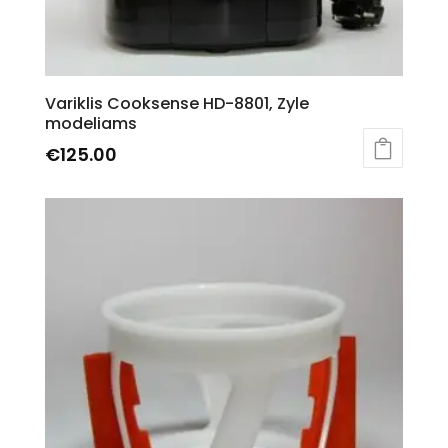
Variklis Cooksense HD-8801, Zyle
modeliams
€
125.00
This
product
has
multiple
variants.
The
options
may
be
chosen
on