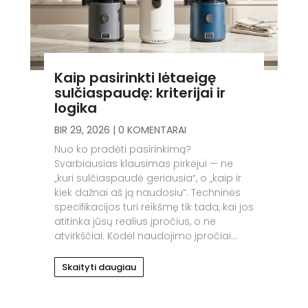
Kaip pasirinkti lėtaeigę
sulčiaspaudę: kriterijai ir
logika
BIR 29, 2026
| 0 KOMENTARAI
Nuo ko pradėti pasirinkimą?
Svarbiausias klausimas pirkėjui — ne
„kuri sulčiaspaudė geriausia“, o „kaip ir
kiek dažnai aš ją naudosiu“. Techninės
specifikacijos turi reikšmę tik tada, kai jos
atitinka jūsų realius įpročius, o ne
atvirkščiai. Kodėl naudojimo įpročiai...
Skaityti daugiau