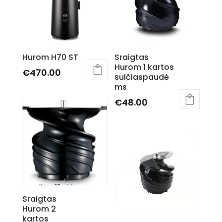
chosen
The
on
options
the
may
product
be
page
Hurom H70 ST
Sraigtas
chosen
Hurom 1 kartos
€
470.00
on
sulčiaspaudė
This
the
ms
product
product
€
48.00
has
page
multiple
variants.
The
options
may
be
Sraigtas
chosen
Hurom 2
on
kartos