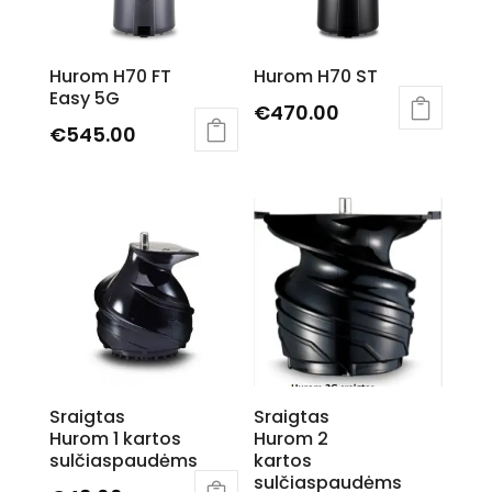
be
chosen
Hurom H70 FT
Hurom H70 ST
on
Easy 5G
the
€
470.00
product
€
545.00
This
page
This
product
product
has
has
multiple
multiple
variants.
variants.
The
The
options
options
may
may
be
be
chosen
chosen
on
Sraigtas
Sraigtas
on
the
Hurom 1 kartos
Hurom 2
the
product
sulčiaspaudėms
kartos
product
page
sulčiaspaudėms
page