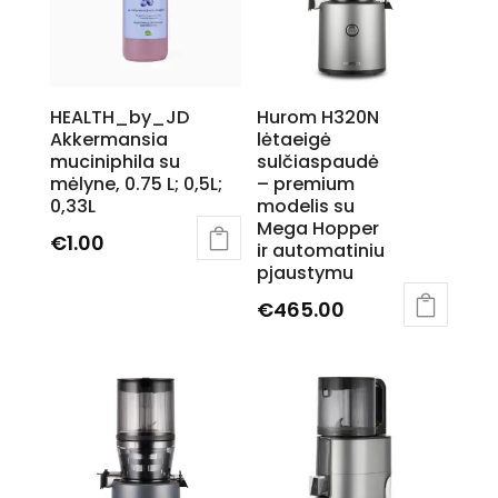
options
options
may
may
be
be
chosen
chosen
HEALTH_by_JD
Hurom H320N
on
on
Akkermansia
lėtaeigė
the
the
muciniphila su
sulčiaspaudė
product
product
mėlyne, 0.75 L; 0,5L;
– premium
page
page
0,33L
modelis su
Mega Hopper
€
1.00
ir automatiniu
This
pjaustymu
product
€
465.00
has
This
multiple
product
variants.
has
The
multiple
options
variants.
may
The
be
options