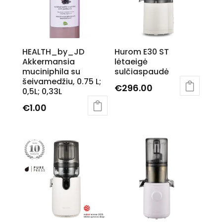
options
may
be
chosen
HEALTH_by_JD
Hurom E30 ST
on
Akkermansia
lėtaeigė
the
muciniphila su
sulčiaspaudė
product
šeivamedžiu, 0.75 L;
page
€
296.00
0,5L; 0,33L
€
1.00
This
product
has
multiple
variants.
The
options
may
be