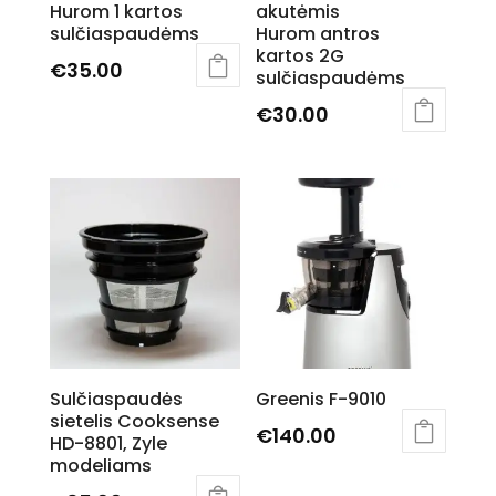
Hurom 1 kartos
akutėmis
sulčiaspaudėms
Hurom antros
kartos 2G
€
35.00
sulčiaspaudėms
€
30.00
Sulčiaspaudės
Greenis F-9010
sietelis Cooksense
€
140.00
HD-8801, Zyle
modeliams
This
product