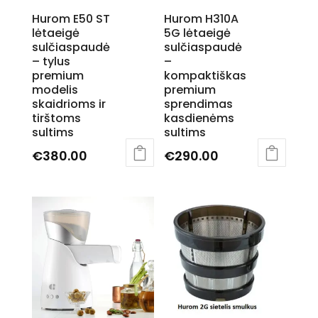
chosen
Hurom E50 ST
Hurom H310A
on
lėtaeigė
5G lėtaeigė
the
sulčiaspaudė
sulčiaspaudė
product
– tylus
–
page
premium
kompaktiškas
modelis
premium
skaidrioms ir
sprendimas
tirštoms
kasdienėms
sultims
sultims
€
380.00
€
290.00
This
product
has
multiple
variants.
The
options
may
be