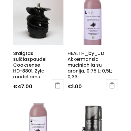
Sraigtas
HEALTH_by_JD
sulčiaspaudei
Akkermansia
Cooksense
muciniphila su
HD-8801, Zyle
aronija, 0.75 L; 0,5L;
modeliams
0,33L
€
47.00
€
1.00
This
product
has
multiple
variants.
The