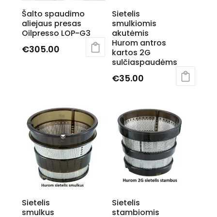
chosen
Šalto spaudimo
Sietelis
on
aliejaus presas
smulkiomis
the
Oilpresso LOP-G3
akutėmis
product
Hurom antros
page
€
305.00
kartos 2G
sulčiaspaudėms
€
35.00
Sietelis
Sietelis
smulkus
stambiomis