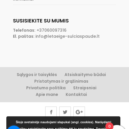
SUSISIEKITE SU MUMIS
Telefonas:
+37060097316
El. paštas
:
info@letaeige-sulciaspaude.lt
Sąlygos ir taisyklės
Atsiskaitymo būdai
Pristatymas ir grąžinimas
Privatumo politika
Straipsniai
Apie mane
Kontaktai
Šioje svetainėje naudojami slapukai (angl. cookies). Naršydami
0
Visos teisės saugomos © 2026 JONAS DAMKUS
toliau patvirtinsite savo sutikimą dėl jų naudojimo.
Daugiau