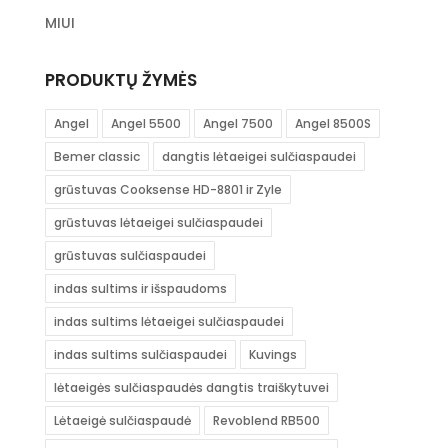
MIUI
PRODUKTŲ ŽYMĖS
Angel
Angel 5500
Angel 7500
Angel 8500S
Bemer classic
dangtis lėtaeigei sulčiaspaudei
grūstuvas Cooksense HD-8801 ir Zyle
grūstuvas lėtaeigei sulčiaspaudei
grūstuvas sulčiaspaudei
indas sultims ir išspaudoms
indas sultims lėtaeigei sulčiaspaudei
indas sultims sulčiaspaudei
Kuvings
lėtaeigės sulčiaspaudės dangtis traiškytuvei
Lėtaeigė sulčiaspaudė
Revoblend RB500