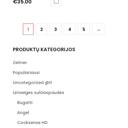
€
35.00
has
multiple
variants.
The
1
2
3
4
5
→
options
may
be
PRODUKTŲ KATEGORIJOS
chosen
on
Zelmer
the
product
Populiariausi
page
Uncategorized @lt
Lėtaeigės sulčiaspaudės
Bugatti
Angel
Cooksense HD