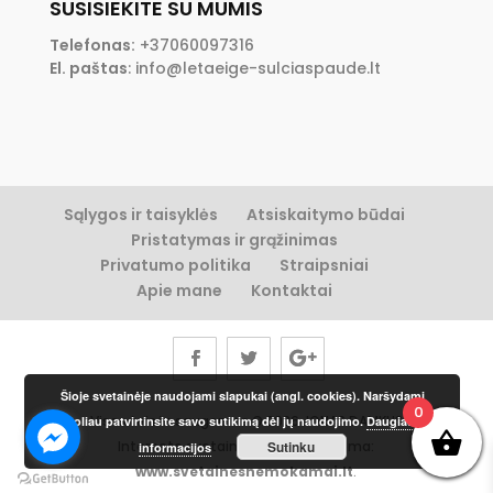
SUSISIEKITE SU MUMIS
Telefonas:
+37060097316
El. paštas
:
info@letaeige-sulciaspaude.lt
Sąlygos ir taisyklės
Atsiskaitymo būdai
Pristatymas ir grąžinimas
Privatumo politika
Straipsniai
Apie mane
Kontaktai
Šioje svetainėje naudojami slapukai (angl. cookies). Naršydami
0
Visos teisės saugomos © 2026 JONAS DAMKUS
toliau patvirtinsite savo sutikimą dėl jų naudojimo.
Daugiau
Sutinku
Interneto svetainių kūrimas ir nuoma:
informacijos
www.svetainesnemokamai.lt
.