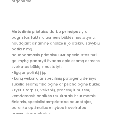
organizme.
Metodinis
prietaiso darbo
principas
yra
pagrįstas faktiniu asmens būklės nustatymu,
naudojant dinaminę analizę ir jo atskirų savybių
patikrinimą.
Naudodamasis prietaisu CME specialistas turi
galimybę padaryti išvadas apie esamą asmens
sveikatos būklę ir nustatyti:
• ligą ar polinkį į ją;
• kurių veiksnių ar specifinių patogenų derinys
sukelia esamą fiziologinę ar psichologinę būklę;
• ryšius tarp šių veiksnių, procesų ir būsenų.
Remdamasis analizės rezultatais ir turimomis
žiniomis, specialistas-prietaiso naudotojas,
parenka optimalius mitybos ir sveikatos
prevencijos metodus.