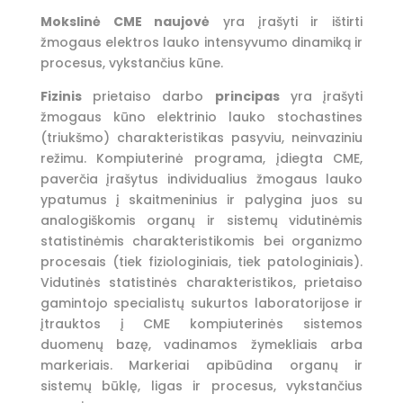
Mokslinė CME naujovė
yra įrašyti ir ištirti
žmogaus elektros lauko intensyvumo dinamiką ir
procesus, vykstančius kūne.
Fizinis
prietaiso darbo
principas
yra įrašyti
žmogaus kūno elektrinio lauko stochastines
(triukšmo) charakteristikas pasyviu, neinvaziniu
režimu. Kompiuterinė programa, įdiegta CME,
paverčia įrašytus individualius žmogaus lauko
ypatumus į skaitmeninius ir palygina juos su
analogiškomis organų ir sistemų vidutinėmis
statistinėmis charakteristikomis bei organizmo
procesais (tiek fiziologiniais, tiek patologiniais).
Vidutinės statistinės charakteristikos, prietaiso
gamintojo specialistų sukurtos laboratorijose ir
įtrauktos į CME kompiuterinės sistemos
duomenų bazę, vadinamos žymekliais arba
markeriais. Markeriai apibūdina organų ir
sistemų būklę, ligas ir procesus, vykstančius