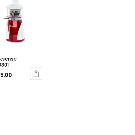
ksense
8801
5.00
uct
ple
nts.
ons