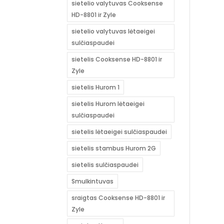
sietelio valytuvas Cooksense
HD-8801 ir Zyle
sietelio valytuvas lėtaeigei
sulčiaspaudei
sietelis Cooksense HD-8801 ir
Zyle
sietelis Hurom 1
sietelis Hurom lėtaeigei
sulčiaspaudei
sietelis lėtaeigei sulčiaspaudei
sietelis stambus Hurom 2G
sietelis sulčiaspaudei
Smulkintuvas
sraigtas Cooksense HD-8801 ir
Zyle