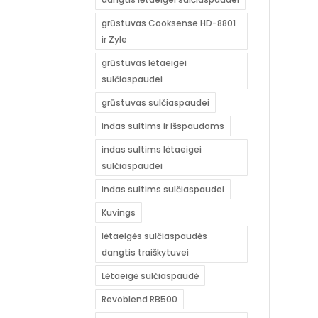
grūstuvas Cooksense HD-8801
ir Zyle
grūstuvas lėtaeigei
sulčiaspaudei
grūstuvas sulčiaspaudei
indas sultims ir išspaudoms
indas sultims lėtaeigei
sulčiaspaudei
indas sultims sulčiaspaudei
Kuvings
lėtaeigės sulčiaspaudės
dangtis traiškytuvei
Lėtaeigė sulčiaspaudė
Revoblend RB500