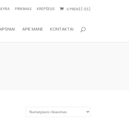
SKYRA
PIRKIMAS
KREPŠELIS
0 PREKĖ(-ĖS)
IPSNIAI
APIE MANE
KONTAKTAI