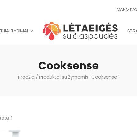
MANO PA
NIAI TYRIMAI
STRA
Cooksense
Pradžia
/ Produktai su žymomis “Cooksense”
tatų: 1