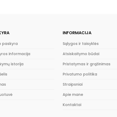
KYRA
INFORMACIJA
 paskyra
Sąlygos ir taisyklės
yros informacija
Atsiskaitymo būdai
kymų istorija
Pristatymas ir grąžinimas
elis
Privatumo politika
imas
Straipsniai
uotuvė
Apie mane
Kontaktai