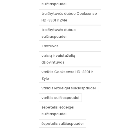
sulčiaspaudei
traiškytuvės dubuo Cooksense
HD-8801 ir Zyle
traiškytuvės dubuo
sulčiaspaudei
Trintuvas
vaisių ir vaistažolių
džiovintuvas
variklis Cooksense HD-8801 ir
Zyle
variklis lėtaeigei sulčiaspaudei
variklis sulčiaspaudei
šepetėlis lėtaeigei
sulčiaspaudei
šepetėlis sulčiaspaudei