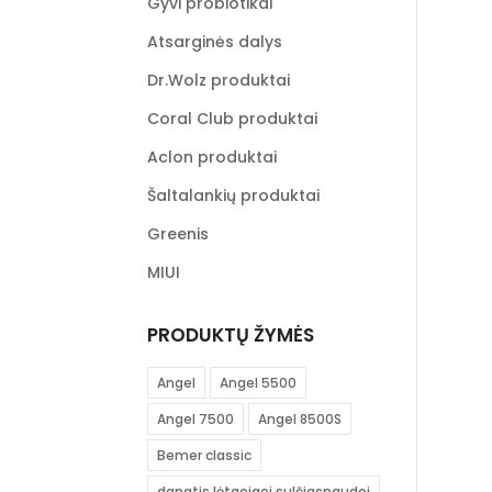
Gyvi probiotikai
be
chos
Atsarginės dalys
on
Dr.Wolz produktai
the
prod
Coral Club produktai
pag
Aclon produktai
Šaltalankių produktai
Greenis
MIUI
PRODUKTŲ ŽYMĖS
Angel
Angel 5500
Angel 7500
Angel 8500S
Bemer classic
dangtis lėtaeigei sulčiaspaudei