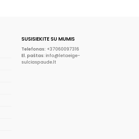
SUSISIEKITE SU MUMIS
Telefonas:
+37060097316
El. paštas
:
info@letaeige-
sulciaspaude.lt