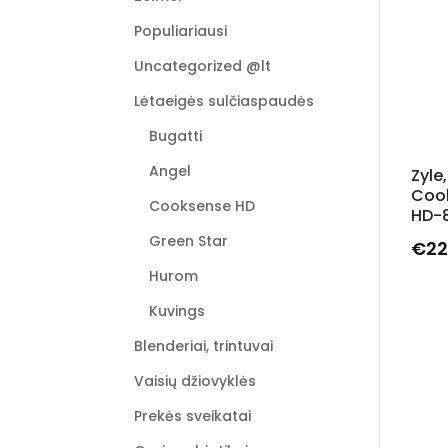
Populiariausi
Uncategorized @lt
Lėtaeigės sulčiaspaudės
Bugatti
Angel
Zyle,
Coo
Cooksense HD
HD-
Green Star
€
22
This
Hurom
prod
Kuvings
has
multi
Blenderiai, trintuvai
varia
Vaisių džiovyklės
The
opti
Prekės sveikatai
may