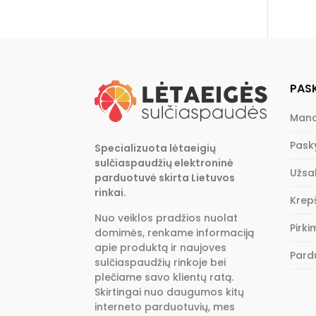
PAS
Mano
Pask
Specializuota lėtaeigių
sulčiaspaudžių elektroninė
Užsa
parduotuvė skirta Lietuvos
rinkai.
Krepš
Nuo veiklos pradžios nuolat
Pirk
domimės, renkame informaciją
apie produktą ir naujoves
Pard
sulčiaspaudžių rinkoje bei
plečiame savo klientų ratą.
Skirtingai nuo daugumos kitų
interneto parduotuvių, mes