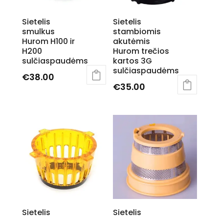
chosen
on
Sietelis
Sietelis
the
smulkus
stambiomis
product
Hurom H100 ir
akutėmis
page
H200
Hurom trečios
sulčiaspaudėms
kartos 3G
sulčiaspaudėms
€
38.00
€
35.00
This
product
has
multiple
variants.
The
options
may
be
chosen
on
Sietelis
Sietelis
the