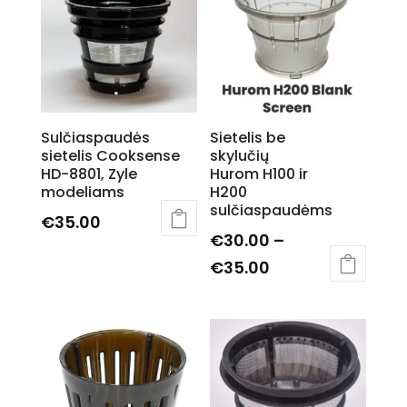
Sulčiaspaudės
Sietelis be
sietelis Cooksense
skylučių
HD-8801, Zyle
Hurom H100 ir
modeliams
H200
sulčiaspaudėms
€
35.00
€
30.00
–
Price
€
35.00
This
range:
product
€30.00
has
through
multiple
€35.00
variants.
The