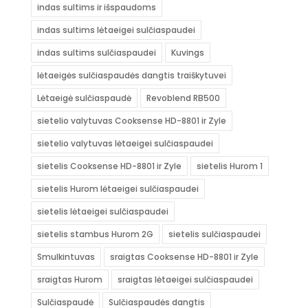
indas sultims ir išspaudoms
indas sultims lėtaeigei sulčiaspaudei
indas sultims sulčiaspaudei
Kuvings
lėtaeigės sulčiaspaudės dangtis traiškytuvei
Lėtaeigė sulčiaspaudė
Revoblend RB500
sietelio valytuvas Cooksense HD-8801 ir Zyle
sietelio valytuvas lėtaeigei sulčiaspaudei
sietelis Cooksense HD-8801 ir Zyle
sietelis Hurom 1
sietelis Hurom lėtaeigei sulčiaspaudei
sietelis lėtaeigei sulčiaspaudei
sietelis stambus Hurom 2G
sietelis sulčiaspaudei
Smulkintuvas
sraigtas Cooksense HD-8801 ir Zyle
sraigtas Hurom
sraigtas lėtaeigei sulčiaspaudei
Sulčiaspaudė
Sulčiaspaudės dangtis