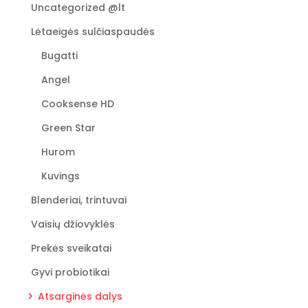
Uncategorized @lt
Lėtaeigės sulčiaspaudės
Bugatti
Angel
Cooksense HD
Green Star
Hurom
Kuvings
Blenderiai, trintuvai
Vaisių džiovyklės
Prekės sveikatai
Gyvi probiotikai
Atsarginės dalys