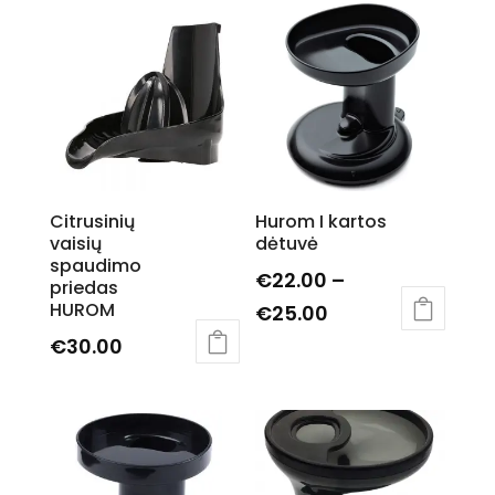
Citrusinių
Hurom I kartos
vaisių
dėtuvė
spaudimo
€
22.00
–
priedas
HUROM
Price
€
25.00
This
range:
€
30.00
product
€22.00
has
through
multiple
€25.00
variants.
The
options