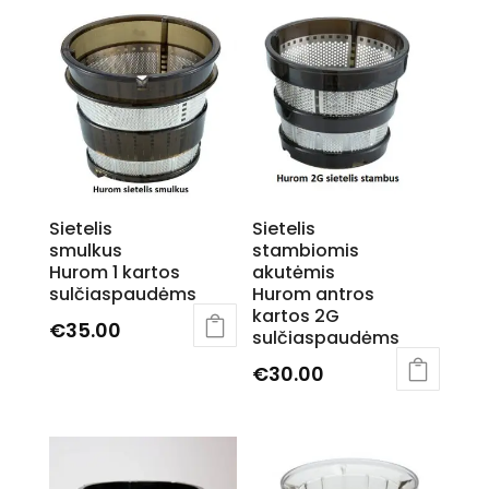
Sietelis
Sietelis
smulkus
stambiomis
Hurom 1 kartos
akutėmis
sulčiaspaudėms
Hurom antros
kartos 2G
€
35.00
sulčiaspaudėms
€
30.00