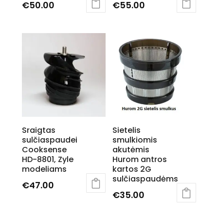
€
50.00
€
55.00
Sraigtas
Sietelis
sulčiaspaudei
smulkiomis
Cooksense
akutėmis
HD-8801, Zyle
Hurom antros
modeliams
kartos 2G
sulčiaspaudėms
€
47.00
€
35.00