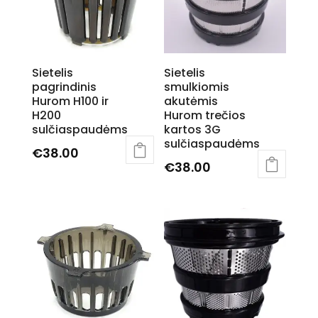
options
may
be
chosen
Sietelis
Sietelis
on
pagrindinis
smulkiomis
the
Hurom H100 ir
akutėmis
product
H200
Hurom trečios
page
sulčiaspaudėms
kartos 3G
sulčiaspaudėms
€
38.00
€
38.00
This
product
has
multiple
variants.
The
options
may
be