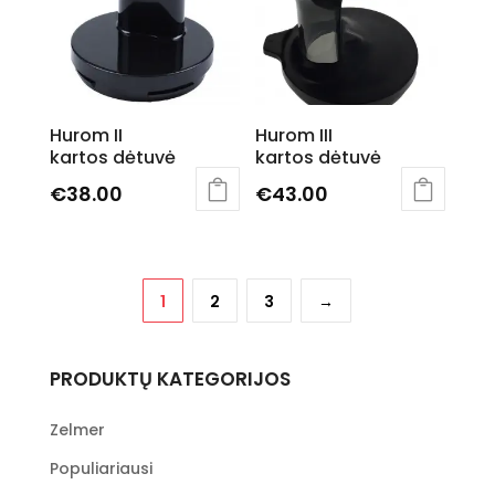
may
be
chosen
on
the
Hurom II
Hurom III
product
kartos dėtuvė
kartos dėtuvė
page
€
38.00
€
43.00
1
2
3
→
PRODUKTŲ KATEGORIJOS
Zelmer
Populiariausi