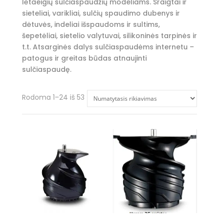
lėtaeigių sulčiaspaudžių modeliams. Sraigtai ir
sieteliai, varikliai, sulčių spaudimo dubenys ir
dėtuvės, indeliai išspaudoms ir sultims,
šepetėliai, sietelio valytuvai, silikoninės tarpinės ir
t.t. Atsarginės dalys sulčiaspaudėms internetu –
patogus ir greitas būdas atnaujinti
sulčiaspaudę.
Rodoma 1–24 iš 53