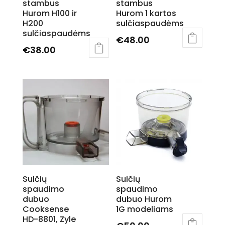
stambus
stambus
product
Hurom H100 ir
Hurom 1 kartos
page
H200
sulčiaspaudėms
sulčiaspaudėms
€
48.00
€
38.00
This
product
has
multiple
variants.
The
options
may
be
chosen
Sulčių
Sulčių
on
spaudimo
spaudimo
the
dubuo
dubuo Hurom
product
Cooksense
1G modeliams
page
HD-8801, Zyle