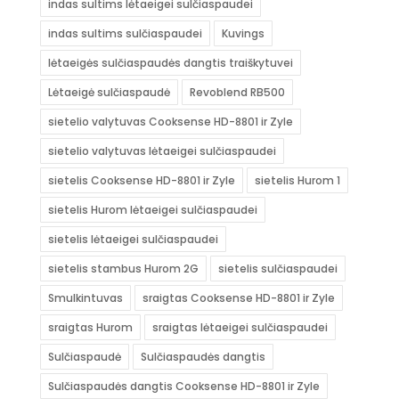
indas sultims lėtaeigei sulčiaspaudei
indas sultims sulčiaspaudei
Kuvings
lėtaeigės sulčiaspaudės dangtis traiškytuvei
Lėtaeigė sulčiaspaudė
Revoblend RB500
sietelio valytuvas Cooksense HD-8801 ir Zyle
sietelio valytuvas lėtaeigei sulčiaspaudei
sietelis Cooksense HD-8801 ir Zyle
sietelis Hurom 1
sietelis Hurom lėtaeigei sulčiaspaudei
sietelis lėtaeigei sulčiaspaudei
sietelis stambus Hurom 2G
sietelis sulčiaspaudei
Smulkintuvas
sraigtas Cooksense HD-8801 ir Zyle
sraigtas Hurom
sraigtas lėtaeigei sulčiaspaudei
Sulčiaspaudė
Sulčiaspaudės dangtis
Sulčiaspaudės dangtis Cooksense HD-8801 ir Zyle