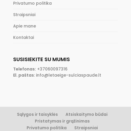
Privatumo politika
Straipsniai
Apie mane
Kontaktai
SUSISIEKITE SU MUMIS
Telefonas:
+37060097316
El. paštas
:
info@letaeige-sulciaspaude.lt
Sąlygos ir taisyklės
Atsiskaitymo būdai
Pristatymas ir grąžinimas
Privatumo politika
Straipsniai