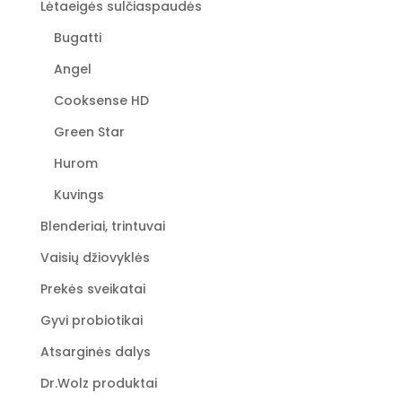
Lėtaeigės sulčiaspaudės
Bugatti
Angel
Cooksense HD
Green Star
Hurom
Kuvings
Blenderiai, trintuvai
Vaisių džiovyklės
Prekės sveikatai
Gyvi probiotikai
Atsarginės dalys
Dr.Wolz produktai