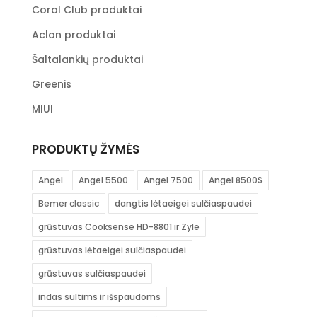
Coral Club produktai
Aclon produktai
Šaltalankių produktai
Greenis
MIUI
PRODUKTŲ ŽYMĖS
Angel
Angel 5500
Angel 7500
Angel 8500S
Bemer classic
dangtis lėtaeigei sulčiaspaudei
grūstuvas Cooksense HD-8801 ir Zyle
grūstuvas lėtaeigei sulčiaspaudei
grūstuvas sulčiaspaudei
indas sultims ir išspaudoms