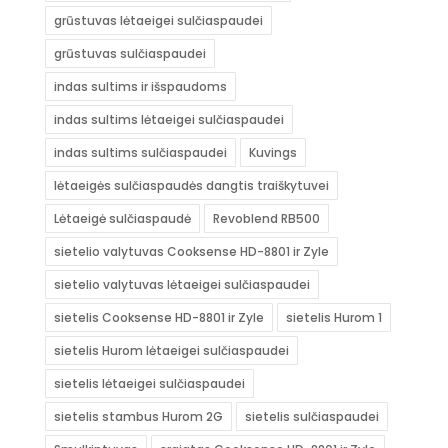
grūstuvas lėtaeigei sulčiaspaudei
grūstuvas sulčiaspaudei
indas sultims ir išspaudoms
indas sultims lėtaeigei sulčiaspaudei
indas sultims sulčiaspaudei
Kuvings
lėtaeigės sulčiaspaudės dangtis traiškytuvei
Lėtaeigė sulčiaspaudė
Revoblend RB500
sietelio valytuvas Cooksense HD-8801 ir Zyle
sietelio valytuvas lėtaeigei sulčiaspaudei
sietelis Cooksense HD-8801 ir Zyle
sietelis Hurom 1
sietelis Hurom lėtaeigei sulčiaspaudei
sietelis lėtaeigei sulčiaspaudei
sietelis stambus Hurom 2G
sietelis sulčiaspaudei