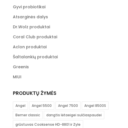
Gyvi probiotikai
Atsarginės dalys
Dr.Wolz produktai
Coral Club produktai
Aclon produktai
Šaltalankių produktai
Greenis
MIUI
PRODUKTŲ ŽYMĖS
Angel
Angel 5500
Angel 7500
Angel 8500S
Bemer classic
dangtis lėtaeigei sulčiaspaudei
grūstuvas Cooksense HD-8801 ir Zyle