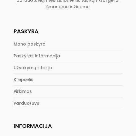
parduotuvių, mes siūlome tik tai, ką tikrai gerai
išmanome ir žinome.
PASKYRA
Mano paskyra
Paskyros informacija
Užsakymų istorija
Krepšelis
Pirkimas
Parduotuvė
INFORMACIJA