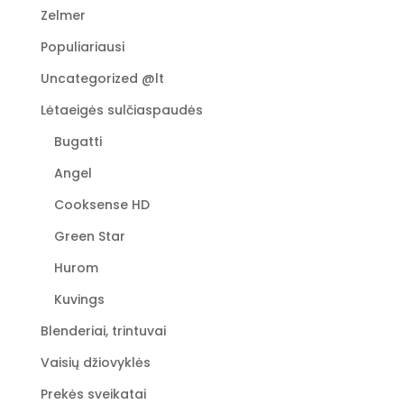
The
Zelmer
options
Populiariausi
may
be
Uncategorized @lt
chosen
Lėtaeigės sulčiaspaudės
on
the
Bugatti
product
Angel
page
Cooksense HD
Green Star
Hurom
Kuvings
Blenderiai, trintuvai
Vaisių džiovyklės
Prekės sveikatai