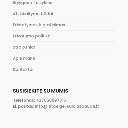
Sąlygos ir taisyklės
Atsiskaitymo būdai
Pristatymas ir grąžinimas
Privatumo politika
Straipsniai
Apie mane
Kontaktai
SUSISIEKITE SU MUMIS
Telefonas:
+37060097316
El. paštas
:
info@letaeige-sulciaspaude.lt