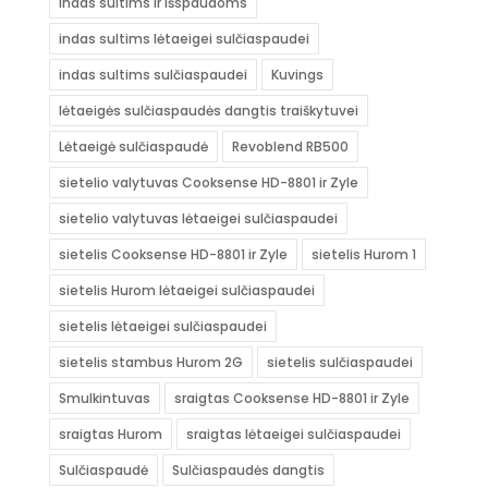
indas sultims ir išspaudoms
indas sultims lėtaeigei sulčiaspaudei
indas sultims sulčiaspaudei
Kuvings
lėtaeigės sulčiaspaudės dangtis traiškytuvei
Lėtaeigė sulčiaspaudė
Revoblend RB500
sietelio valytuvas Cooksense HD-8801 ir Zyle
sietelio valytuvas lėtaeigei sulčiaspaudei
sietelis Cooksense HD-8801 ir Zyle
sietelis Hurom 1
sietelis Hurom lėtaeigei sulčiaspaudei
sietelis lėtaeigei sulčiaspaudei
sietelis stambus Hurom 2G
sietelis sulčiaspaudei
Smulkintuvas
sraigtas Cooksense HD-8801 ir Zyle
sraigtas Hurom
sraigtas lėtaeigei sulčiaspaudei
Sulčiaspaudė
Sulčiaspaudės dangtis