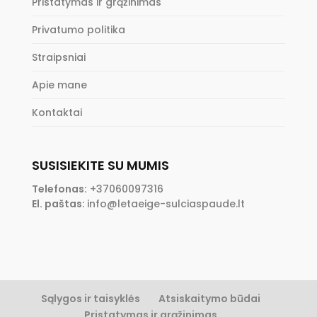
Pristatymas ir grąžinimas
Privatumo politika
Straipsniai
Apie mane
Kontaktai
SUSISIEKITE SU MUMIS
Telefonas:
+37060097316
El. paštas
:
info@letaeige-sulciaspaude.lt
Sąlygos ir taisyklės
Atsiskaitymo būdai
Pristatymas ir grąžinimas