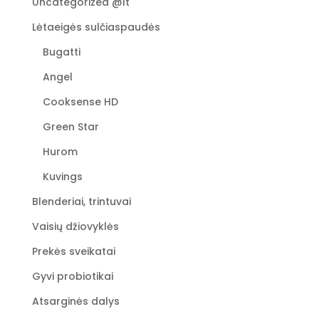
Uncategorized @lt
Lėtaeigės sulčiaspaudės
Bugatti
Angel
Cooksense HD
Green Star
Hurom
Kuvings
Blenderiai, trintuvai
Vaisių džiovyklės
Prekės sveikatai
Gyvi probiotikai
Atsarginės dalys