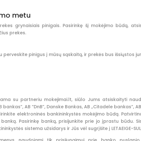
tymo metu
rekes grynaisiais pinigais. Pasirinkę šį mokėjimo būdą, ats
čius prekes.
u perveskite pinigus į mūsų sąskaitą, ir prekės bus išsiųstos 
ė
ma su partneriu mokejimai.lt, siūlo Jums atsiskaityti naud
 bankas”, AB “DnB”, Danske Bankas, AB „Citadele bankas“, AB
rinkite elektroninės bankininkystės mokėjimo būdą. Patvirtinu
mą banką. Pasirinkę banką, prisijunkite prie jo įprastu būdu
ininkystės sistema užsidarys ir Jūs vėl sugrįšite į LETAEIGE-SU
enys naudojami tik prisijungimui prie banko puslapio.