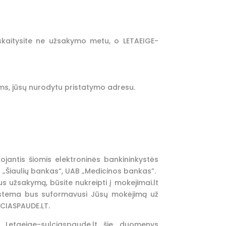
iskaitysite ne užsakymo metu, o LETAEIGE-
jums, jūsų nurodytu pristatymo adresu.
ojantis šiomis elektroninės bankininkystės
 „Šiaulių bankas“, UAB „Medicinos bankas”.
s užsakymą, būsite nukreipti į mokejimai.lt
. Sistema bus suformavusi Jūsų mokėjimą už
LCIASPAUDE.LT.
 Letaeige-sulciaspaude.lt šie duomenys