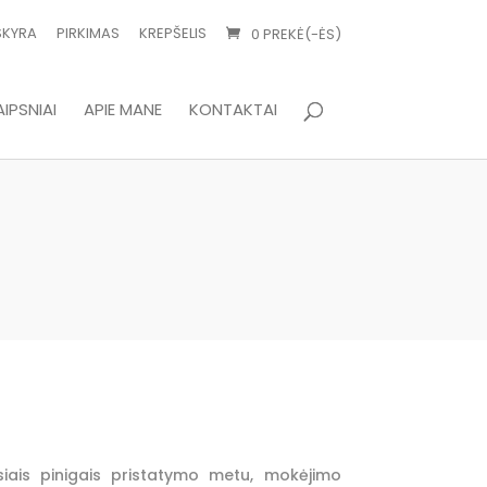
SKYRA
PIRKIMAS
KREPŠELIS
0 PREKĖ(-ĖS)
IPSNIAI
APIE MANE
KONTAKTAI
isiais pinigais pristatymo metu, mokėjimo