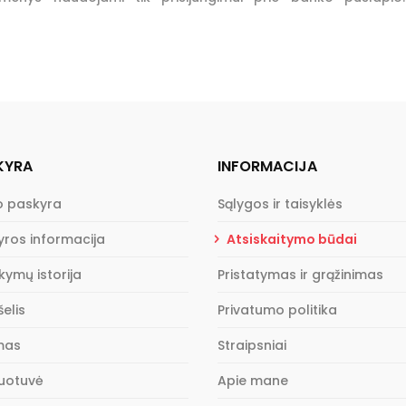
KYRA
INFORMACIJA
 paskyra
Sąlygos ir taisyklės
yros informacija
Atsiskaitymo būdai
kymų istorija
Pristatymas ir grąžinimas
elis
Privatumo politika
imas
Straipsniai
uotuvė
Apie mane