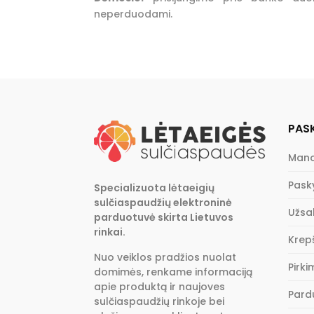
neperduodami.
PAS
Mano
Pask
Specializuota lėtaeigių
sulčiaspaudžių elektroninė
Užsa
parduotuvė skirta Lietuvos
rinkai.
Krepš
Nuo veiklos pradžios nuolat
Pirk
domimės, renkame informaciją
apie produktą ir naujoves
Pard
sulčiaspaudžių rinkoje bei