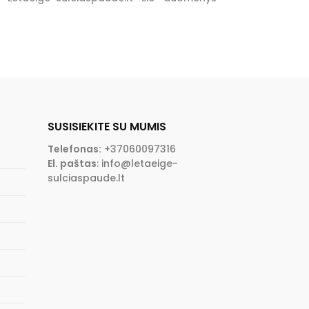
SUSISIEKITE SU MUMIS
Telefonas:
+37060097316
El. paštas
:
info@letaeige-
sulciaspaude.lt