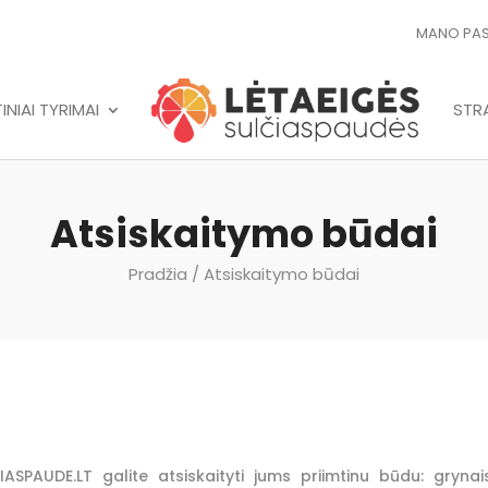
MANO PA
NIAI TYRIMAI
STRA
Atsiskaitymo būdai
Pradžia
/ Atsiskaitymo būdai
IASPAUDE.LT galite atsiskaityti jums priimtinu būdu: gryna