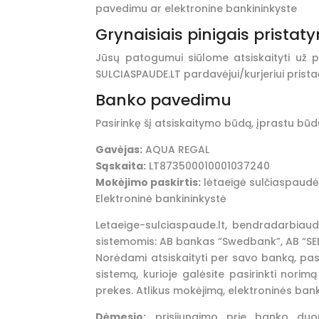
pavedimu ar elektronine bankininkyste
Grynaisiais pinigais prista
Jūsų patogumui siūlome atsiskaityti už p
SULCIASPAUDE.LT pardavėjui/kurjeriui prista
Banko pavedimu
Pasirinkę šį atsiskaitymo būdą, įprastu būd
Gavėjas:
AQUA REGAL
Sąskaita:
LT873500010001037240
Mokėjimo paskirtis:
lėtaeigė sulčiaspaud
Elektroninė bankininkystė
Letaeige-sulciaspaude.lt, bendradarbiauda
sistemomis: AB bankas “Swedbank”, AB “SEB
Norėdami atsiskaityti per savo banką, pasi
sistemą, kurioje galėsite pasirinkti nori
prekes. Atlikus mokėjimą, elektroninės bank
Dėmesio:
prisijungimo prie banko duom