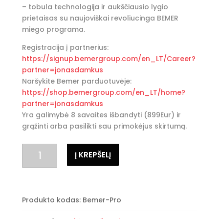
– tobula technologija ir aukščiausio lygio
prietaisas su naujoviškai revoliucinga BEMER
miego programa.
Registracija į partnerius:
https://signup.bemergroup.com/en_LT/Career?
partner=jonasdamkus
Naršykite Bemer parduotuvėje:
https://shop.bemergroup.com/en_LT/home?
partner=jonasdamkus
Yra galimybė 8 savaites išbandyti (899Eur) ir
grąžinti arba pasilikti sau primokėjus skirtumą.
produkto
Į KREPŠELĮ
kiekis:
BEMER
Pro-
Set
Produkto kodas:
Bemer-Pro
komplektas