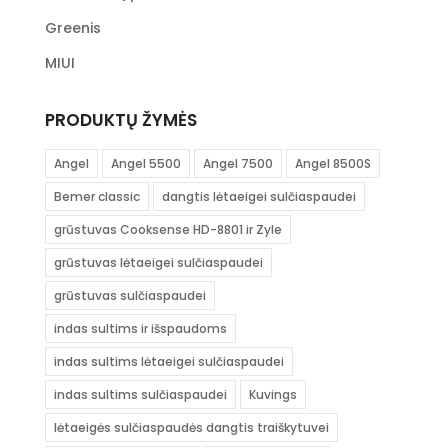
Greenis
MIUI
PRODUKTŲ ŽYMĖS
Angel
Angel 5500
Angel 7500
Angel 8500S
Bemer classic
dangtis lėtaeigei sulčiaspaudei
grūstuvas Cooksense HD-8801 ir Zyle
grūstuvas lėtaeigei sulčiaspaudei
grūstuvas sulčiaspaudei
indas sultims ir išspaudoms
indas sultims lėtaeigei sulčiaspaudei
indas sultims sulčiaspaudei
Kuvings
lėtaeigės sulčiaspaudės dangtis traiškytuvei