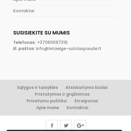
Kontaktai
SUSISIEKITE SU MUMIS
Telefonas:
+37060097316
El. paštas
:
info@letaeige-sulciaspaude.lt
Sąlygos ir taisyklės
Atsiskaitymo būdai
Pristatymas ir grąžinimas
Privatumo politika
Straipsniai
Apie mane
Kontaktai