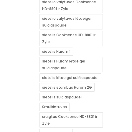
sietelio valytuvas Cooksense
HD-8801 ir Zyle
sietelio valytuvas lėtaeigei
sulčiaspaudei
sietelis Cooksense HD-8801 ir
Zyle
sietelis Hurom 1
sietelis Hurom lėtaeigei
sulčiaspaudei
sietelis lėtaeigei sulčiaspaudei
sietelis stambus Hurom 2G
sietelis sulčiaspaudei
Smulkintuvas
sraigtas Cooksense HD-8801 ir
Zyle