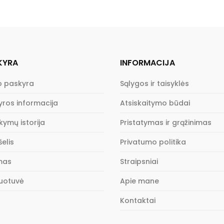
KYRA
INFORMACIJA
 paskyra
Sąlygos ir taisyklės
yros informacija
Atsiskaitymo būdai
kymų istorija
Pristatymas ir grąžinimas
elis
Privatumo politika
imas
Straipsniai
uotuvė
Apie mane
Kontaktai