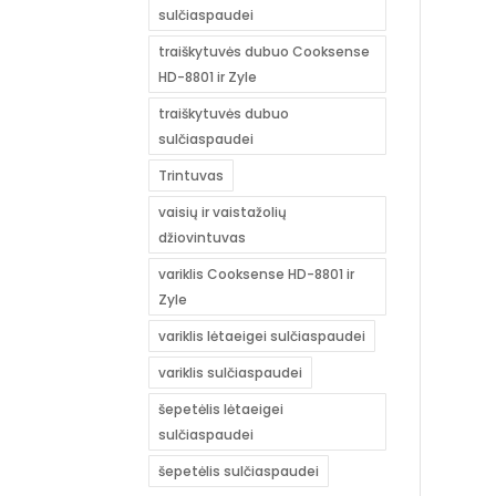
sulčiaspaudei
traiškytuvės dubuo Cooksense
HD-8801 ir Zyle
traiškytuvės dubuo
sulčiaspaudei
Trintuvas
vaisių ir vaistažolių
džiovintuvas
variklis Cooksense HD-8801 ir
Zyle
variklis lėtaeigei sulčiaspaudei
variklis sulčiaspaudei
šepetėlis lėtaeigei
sulčiaspaudei
šepetėlis sulčiaspaudei