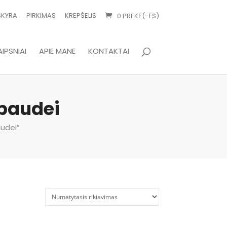
SKYRA
PIRKIMAS
KREPŠELIS
0 PREKĖ(-ĖS)
IPSNIAI
APIE MANE
KONTAKTAI
spaudei
audei”