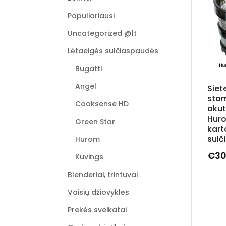
Populiariausi
Uncategorized @lt
Lėtaeigės sulčiaspaudės
Bugatti
Angel
Siete
sta
Cooksense HD
aku
Hur
Green Star
kart
sul
Hurom
€
30
Kuvings
Blenderiai, trintuvai
Vaisių džiovyklės
Prekės sveikatai