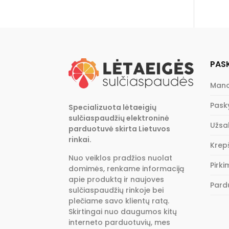
PAS
Mano
Pask
Specializuota lėtaeigių
sulčiaspaudžių elektroninė
Užsa
parduotuvė skirta Lietuvos
rinkai.
Krepš
Nuo veiklos pradžios nuolat
Pirk
domimės, renkame informaciją
apie produktą ir naujoves
Pard
sulčiaspaudžių rinkoje bei
plečiame savo klientų ratą.
Skirtingai nuo daugumos kitų
interneto parduotuvių, mes