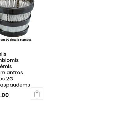
lis
mbiomis
tėmis
om antros
os 2G
čiaspaudėms
.00