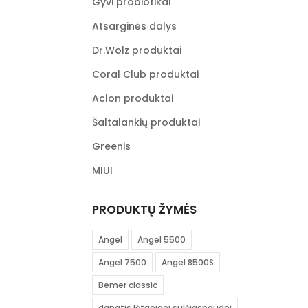
Gyvi probiotikai
Atsarginės dalys
Dr.Wolz produktai
Coral Club produktai
Aclon produktai
Šaltalankių produktai
Greenis
MIUI
PRODUKTŲ ŽYMĖS
Angel
Angel 5500
Angel 7500
Angel 8500S
Bemer classic
dangtis lėtaeigei sulčiaspaudei