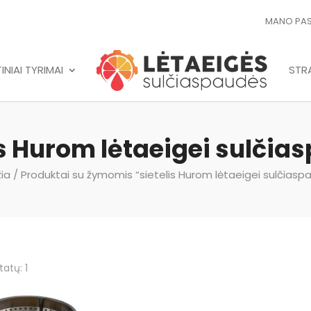
MANO PA
NIAI TYRIMAI
STRA
is Hurom lėtaeigei sulčia
ia
/ Produktai su žymomis “sietelis Hurom lėtaeigei sulčiasp
tatų: 1