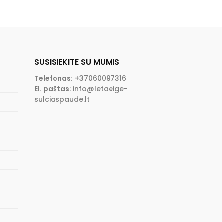
SUSISIEKITE SU MUMIS
Telefonas:
+37060097316
El. paštas
:
info@letaeige-
sulciaspaude.lt