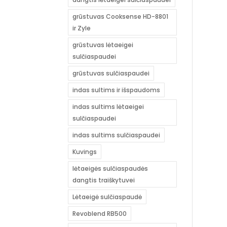
grūstuvas Cooksense HD-8801
ir Zyle
grūstuvas lėtaeigei
sulčiaspaudei
grūstuvas sulčiaspaudei
indas sultims ir išspaudoms
indas sultims lėtaeigei
sulčiaspaudei
indas sultims sulčiaspaudei
Kuvings
lėtaeigės sulčiaspaudės
dangtis traiškytuvei
Lėtaeigė sulčiaspaudė
Revoblend RB500