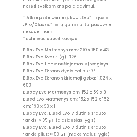
norėti sveikam atsipalaidavimui.
* Atkreipkite dėmesį, kad „Evo” linijos ir
„Pro/Classic” linijų gaminiai tarpusavyje
nesuderinami.
Techninės specifikacijos
B.Box Evo Matmenys mm: 210 x 150 x 43
B.Box Evo Svoris (g): 926
B.Box Evo tipas: nešiojamasis įrenginys
B.Box Evo Ekrano dydis coliais: 7″
B.Box Evo Ekrano skiriamoji geba: 1,024 x
600
B.Body Evo Matmenys cm: 152 x 59 x 3
B.Bed Evo Matmenys cm: 152 x 152 x 152
cm: 190 x 90 x 1
B.Body Evo, B.Bed Evo Vidutinis srauto
tankis: ≈ 35 μT (didžiausias lygis)
B.Body Evo, B.Bed Evo Vidutinis srauto
tankis plius: ≈ 50 μT (maksimalus lygis)