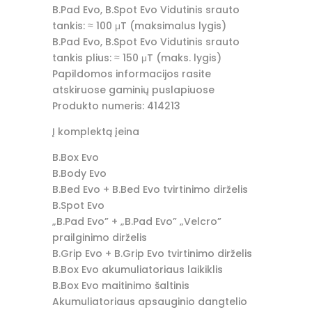
B.Pad Evo, B.Spot Evo Vidutinis srauto
tankis: ≈ 100 μT (maksimalus lygis)
B.Pad Evo, B.Spot Evo Vidutinis srauto
tankis plius: ≈ 150 μT (maks. lygis)
Papildomos informacijos rasite
atskiruose gaminių puslapiuose
Produkto numeris: 414213
Į komplektą įeina
B.Box Evo
B.Body Evo
B.Bed Evo + B.Bed Evo tvirtinimo dirželis
B.Spot Evo
„B.Pad Evo” + „B.Pad Evo” „Velcro”
prailginimo dirželis
B.Grip Evo + B.Grip Evo tvirtinimo dirželis
B.Box Evo akumuliatoriaus laikiklis
B.Box Evo maitinimo šaltinis
Akumuliatoriaus apsauginio dangtelio