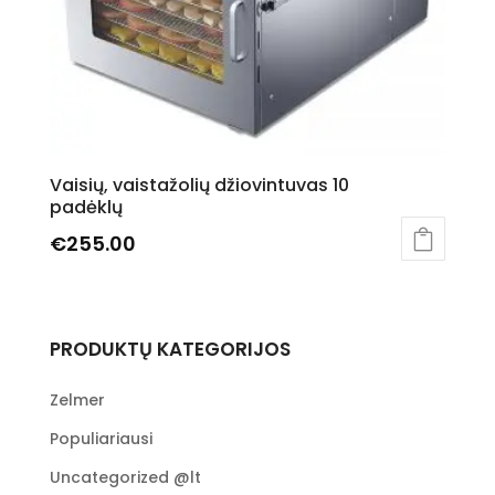
the
product
page
Vaisių, vaistažolių džiovintuvas 10
padėklų
€
255.00
PRODUKTŲ KATEGORIJOS
Zelmer
Populiariausi
Uncategorized @lt