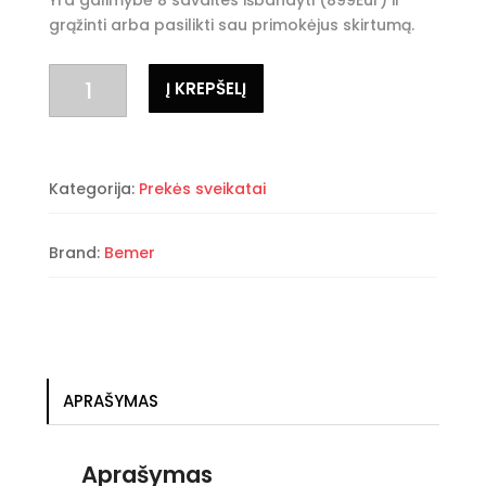
Yra galimybė 8 savaites išbandyti (899Eur) ir
grąžinti arba pasilikti sau primokėjus skirtumą.
produkto
Į KREPŠELĮ
kiekis:
BEMER
Premium-
Set
Kategorija:
Prekės sveikatai
Evo
Brand:
Bemer
APRAŠYMAS
Aprašymas