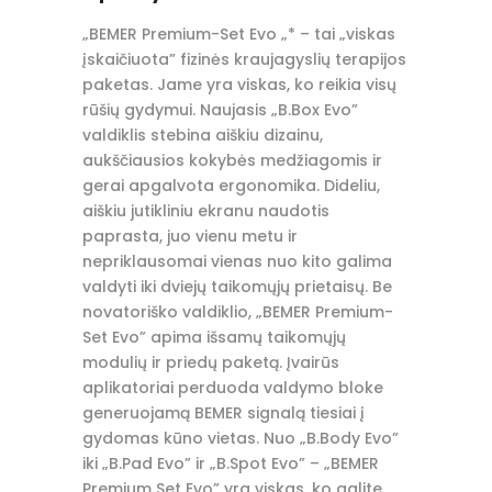
„BEMER Premium-Set Evo „* – tai „viskas
įskaičiuota” fizinės kraujagyslių terapijos
paketas. Jame yra viskas, ko reikia visų
rūšių gydymui. Naujasis „B.Box Evo”
valdiklis stebina aiškiu dizainu,
aukščiausios kokybės medžiagomis ir
gerai apgalvota ergonomika. Dideliu,
aiškiu jutikliniu ekranu naudotis
paprasta, juo vienu metu ir
nepriklausomai vienas nuo kito galima
valdyti iki dviejų taikomųjų prietaisų. Be
novatoriško valdiklio, „BEMER Premium-
Set Evo” apima išsamų taikomųjų
modulių ir priedų paketą. Įvairūs
aplikatoriai perduoda valdymo bloke
generuojamą BEMER signalą tiesiai į
gydomas kūno vietas. Nuo „B.Body Evo”
iki „B.Pad Evo” ir „B.Spot Evo” – „BEMER
Premium Set Evo” yra viskas, ko galite