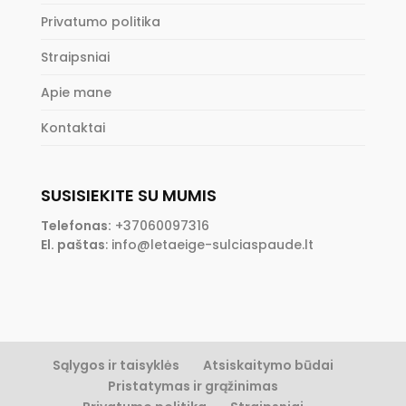
Privatumo politika
Straipsniai
Apie mane
Kontaktai
SUSISIEKITE SU MUMIS
Telefonas:
+37060097316
El. paštas
:
info@letaeige-sulciaspaude.lt
Sąlygos ir taisyklės
Atsiskaitymo būdai
Pristatymas ir grąžinimas