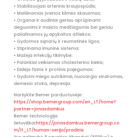
• Stabilizuojasi arterinis kraujospūdis;
• Malšinamas įvairios kilmės skausmas;
• Organai ir audiniai geriau aprūpinami
deguonimi ir maisto medžiagomis bei geriau
pašalinamos jų apykaitos atliekos;
• Gydomos sąnarių ir reumatinės ligos;
• Stiprinama imuninė sistema;
• Mažėja infekcijų tikimybė;
• Palankiai veikiamas cholesterino kiekis;
• Didėja fizinis ir protinis pajėgumas;
• Gydomi miego sutrikimai, nuovargio sindromas,
dėmesio stoka, depresija.
Naršykite Bemer parduotuvėje:
https://shop.bemergroup.com/en_LT/home?
partner=jonasdamkus
Bemer technologija
lietuviškai:
https://jonasdamkus.bemergroup.co
m/lt_LT/human-serija/pradinis