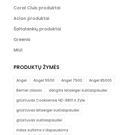
Coral Club produktai
Aclon produktai
Šaltalankių produktai
Greenis
MIUI
PRODUKTŲ ŽYMĖS
Angel
Angel 5500
Angel 7500
Angel 8500S
Bemer classic
dangtis lėtaeigei sulčiaspaudei
grūstuvas Cooksense HD-8801 ir Zyle
grūstuvas lėtaeigei sulčiaspaudei
grūstuvas sulčiaspaudei
indas sultims ir išspaudoms