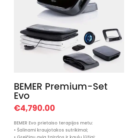
BEMER Premium-Set
Evo
€
4,790.00
BEMER Evo prietaiso terapijos metu:
• Šalinami kraujotakos sutrikimai;
• Greičiau gyja žaizdos ir kaulų lūžiai;