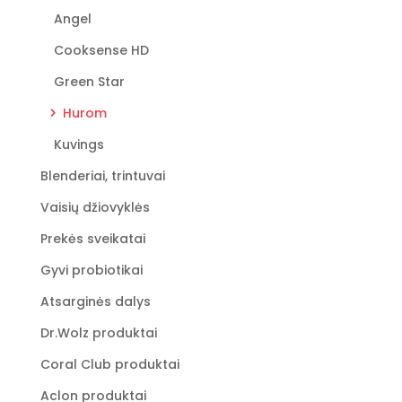
product
Angel
page
Cooksense HD
Green Star
Hurom
Kuvings
Blenderiai, trintuvai
Vaisių džiovyklės
Prekės sveikatai
Gyvi probiotikai
Atsarginės dalys
Dr.Wolz produktai
Coral Club produktai
Aclon produktai