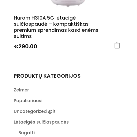
Hurom H310A 5G lėtaeigė
sulčiaspaudė – kompaktiškas
premium sprendimas kasdienėms
sultims
€
290.00
This
product
has
PRODUKTŲ KATEGORIJOS
multiple
variants.
The
Zelmer
options
Populiariausi
may
be
Uncategorized @lt
chosen
Lėtaeigės sulčiaspaudės
on
the
Bugatti