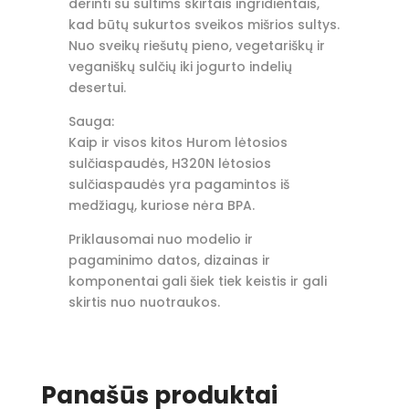
derinti su sultims skirtais ingridientais,
kad būtų sukurtos sveikos mišrios sultys.
Nuo sveikų riešutų pieno, vegetariškų ir
veganiškų sulčių iki jogurto indelių
desertui.
Sauga:
Kaip ir visos kitos Hurom lėtosios
sulčiaspaudės, H320N lėtosios
sulčiaspaudės yra pagamintos iš
medžiagų, kuriose nėra BPA.
Priklausomai nuo modelio ir
pagaminimo datos, dizainas ir
komponentai gali šiek tiek keistis ir gali
skirtis nuo nuotraukos.
Panašūs produktai