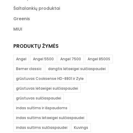
Šaltalankių produktai
Greenis
MIUI
PRODUKTŲ ŽYMĖS
Angel
Angel 5500
Angel 7500
Angel 8500S
Bemer classic
dangtis lėtaeigei sulčiaspaudei
grūstuvas Cooksense HD-8801 ir Zyle
grūstuvas lėtaeigei sulčiaspaudei
grūstuvas sulčiaspaudei
indas sultims ir išspaudoms
indas sultims lėtaeigei sulčiaspaudei
indas sultims sulčiaspaudei
Kuvings