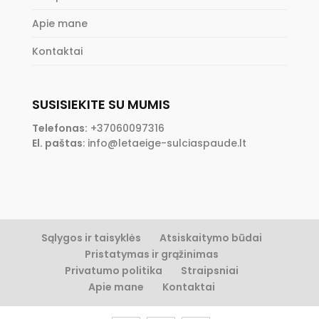
Apie mane
Kontaktai
SUSISIEKITE SU MUMIS
Telefonas:
+37060097316
El. paštas
:
info@letaeige-sulciaspaude.lt
Sąlygos ir taisyklės
Atsiskaitymo būdai
Pristatymas ir grąžinimas
Privatumo politika
Straipsniai
Apie mane
Kontaktai