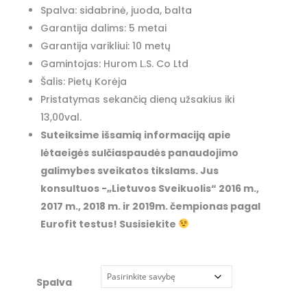
Spalva: sidabrinė, juoda, balta
Garantija dalims: 5 metai
Garantija varikliui: 10 metų
Gamintojas: Hurom L.S. Co Ltd
Šalis: Pietų Korėja
Pristatymas sekančią dieną užsakius iki
13,00val.
Suteiksime išsamią informaciją apie
lėtaeigės sulčiaspaudės panaudojimo
galimybes sveikatos tikslams. Jus
konsultuos -„Lietuvos Sveikuolis“ 2016 m.,
2017 m., 2018 m. ir 2019m. čempionas pagal
Eurofit testus! Susisiekite
Spalva