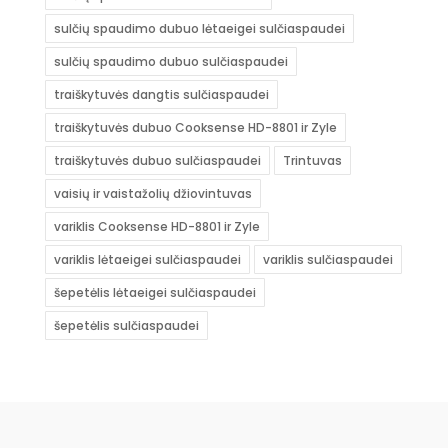
sulčių spaudimo dubuo lėtaeigei sulčiaspaudei
sulčių spaudimo dubuo sulčiaspaudei
traiškytuvės dangtis sulčiaspaudei
traiškytuvės dubuo Cooksense HD-8801 ir Zyle
traiškytuvės dubuo sulčiaspaudei
Trintuvas
vaisių ir vaistažolių džiovintuvas
variklis Cooksense HD-8801 ir Zyle
variklis lėtaeigei sulčiaspaudei
variklis sulčiaspaudei
šepetėlis lėtaeigei sulčiaspaudei
šepetėlis sulčiaspaudei