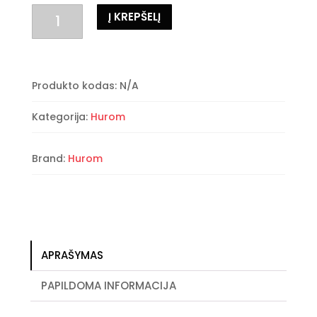
produkto
Į KREPŠELĮ
kiekis:
Hurom
H70
ST
Produkto kodas:
N/A
Kategorija:
Hurom
Brand:
Hurom
APRAŠYMAS
PAPILDOMA INFORMACIJA