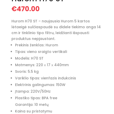
€
470.00
Hurom H70 ST – naujausia Hurom 5 kartos
lėtaeigė sulčiaspaudė
su didele tiekimo anga 14
cm ir tinklinio tipo filtru, leidžianti išspausti
produktus nepjaustant.
Prekinis ženklas: Hurom
Tipas: vieno sraigto vertikali
Modelis:
H70 ST
Matmenys: 220 х 17 х 440mm
Svoris: 5.5 kg
Variklio tipas: vienfazis indukcinis
Elektrinis galingumas: 150W
Įtampa: 220V/50Hz
Plastiko tipas: BPA free
Garantija: 10 metų
Kaina su pristatymu