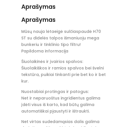
Aprašymas
Aprašymas
Mūsų nauja lėtaeigė sulčiaspaudė H70
ST su didelės talpos išmaniuoju mega
bunkeriu ir tinklinio tipo filtru!
Papildoma informacija
Šiuolaikinės ir įvairios spalvos:
Šiuolaikiškos ir ramios spalvos bei švelni
tekstūra, puikiai tinkanti prie bet ko ir bet
kur.
Nuostabiai protingas ir patogus:
Net ir neparuoštus ingridientus galima
įdėti visus iš karto, kad būtų galima
automatiškai pjaustyti ir ištraukti.
Net virtas sudedamąsias dalis galima