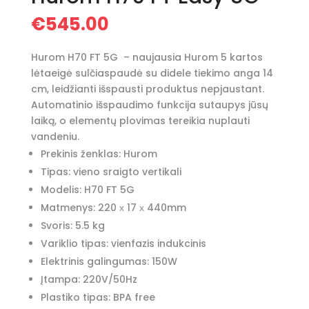
€
545.00
Hurom H70 FT 5G – naujausia Hurom 5 kartos
lėtaeigė sulčiaspaudė
su didele tiekimo anga 14
cm, leidžianti išspausti produktus nepjaustant.
Automatinio išspaudimo funkcija sutaupys jūsų
laiką, o elementų plovimas tereikia nuplauti
vandeniu.
Prekinis ženklas: Hurom
Tipas: vieno sraigto vertikali
Modelis:
H70 FT 5G
Matmenys: 220 х 17 х 440mm
Svoris: 5.5 kg
Variklio tipas: vienfazis indukcinis
Elektrinis galingumas: 150W
Įtampa: 220V/50Hz
Plastiko tipas: BPA free