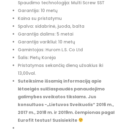
Spaudimo technologija: Multi Screw SST
Garantija: 10 metų
Kaina su pristatymu
Spalva: sidabrinė, juoda, balta
Garantija dalims: 5 metai
Garantija varikliui: 10 metų
Gamintojas: Hurom L.S. Co Ltd
Šalis: Pietų Korėja
Pristatymas sekančią dieną užsakius iki
13,00val.
Suteiksime išsamią informaciją apie
lėtaeigės sulčiaspaudės panaudojimo
galimybes sveikatos tikslams. Jus
konsultuos -„Lietuvos Sveikuolis“ 2016 m.,
2017 m., 2018 m. ir 2019m. čempionas pagal
Eurofit testus! Susisiekite