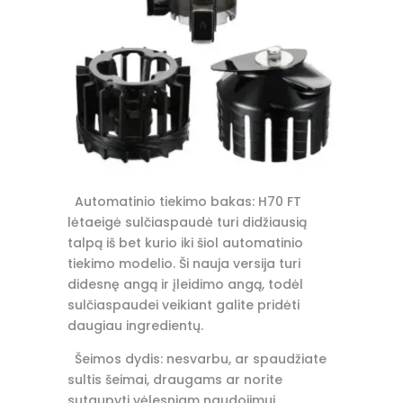
Automatinio tiekimo bakas: H70 FT
lėtaeigė sulčiaspaudė turi didžiausią
talpą iš bet kurio iki šiol automatinio
tiekimo modelio.
Ši nauja versija turi
didesnę angą ir įleidimo angą, todėl
sulčiaspaudei veikiant galite pridėti
daugiau ingredientų.
Šeimos dydis: nesvarbu, ar spaudžiate
sultis šeimai, draugams ar norite
sutaupyti vėlesniam naudojimui,