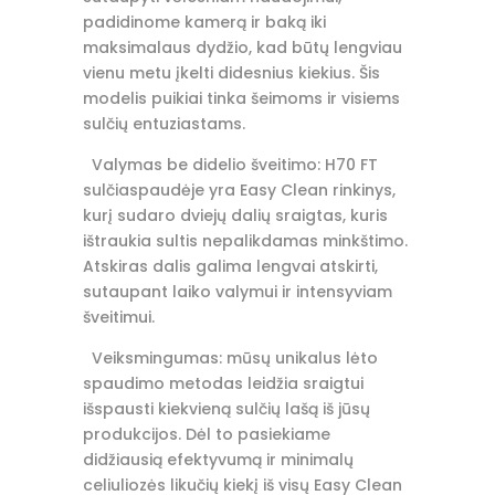
padidinome kamerą ir baką iki
maksimalaus dydžio, kad būtų lengviau
vienu metu įkelti didesnius kiekius.
Šis
modelis puikiai tinka šeimoms ir visiems
sulčių entuziastams.
Valymas be didelio šveitimo: H70 FT
sulčiaspaudėje yra Easy Clean rinkinys,
kurį sudaro dviejų dalių sraigtas, kuris
ištraukia sultis nepalikdamas minkštimo.
Atskiras dalis galima lengvai atskirti,
sutaupant laiko valymui ir intensyviam
šveitimui.
Veiksmingumas: mūsų unikalus lėto
spaudimo metodas leidžia sraigtui
išspausti kiekvieną sulčių lašą iš jūsų
produkcijos.
Dėl to pasiekiame
didžiausią efektyvumą ir minimalų
celiuliozės likučių kiekį iš visų Easy Clean