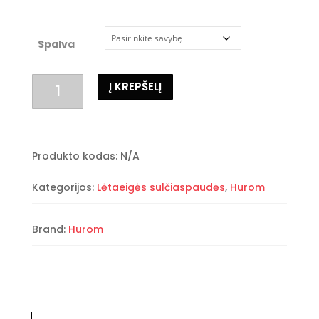
Spalva
produkto
Į KREPŠELĮ
kiekis:
Hurom
H70
FT
Produkto kodas:
N/A
Easy
5G
Kategorijos:
Lėtaeigės sulčiaspaudės
,
Hurom
Brand:
Hurom