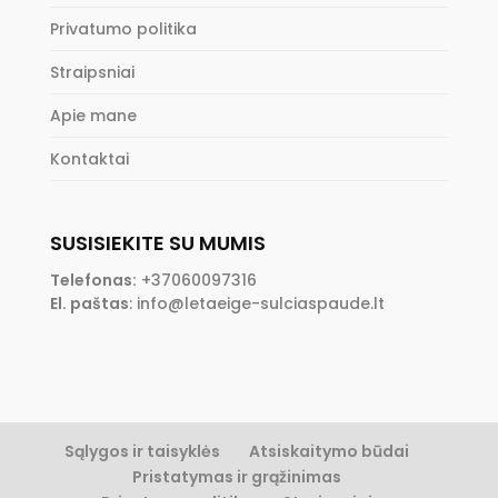
Privatumo politika
Straipsniai
Apie mane
Kontaktai
SUSISIEKITE SU MUMIS
Telefonas:
+37060097316
El. paštas
:
info@letaeige-sulciaspaude.lt
Sąlygos ir taisyklės
Atsiskaitymo būdai
Pristatymas ir grąžinimas