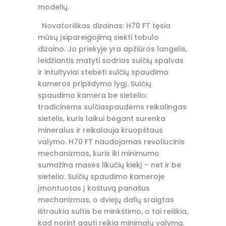
modelių.
Novatoriškas dizainas: H70 FT tęsia
mūsų įsipareigojimą siekti tobulo
dizaino.
Jo priekyje yra apžiūros langelis,
leidžiantis matyti sodrias sulčių spalvas
ir intuityviai stebėti sulčių spaudimo
kameros pripildymo lygį.
Sulčių
spaudimo kamera be sietelio:
tradicinėms sulčiaspaudėms reikalingas
sietelis, kuris laikui bėgant surenka
mineralus ir reikalauja kruopštaus
valymo.
H70 FT naudojamas revoliucinis
mechanizmas, kuris iki minimumo
sumažina masės likučių kiekį – net ir be
sietelio.
Sulčių spaudimo kameroje
įmontuotas į koštuvą panašus
mechanizmas, o dviejų dalių sraigtas
ištraukia sultis be minkštimo, o tai reiškia,
kad norint gauti reikia minimalų valymą.