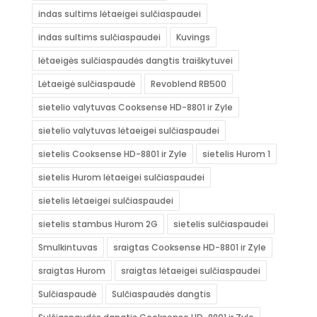
indas sultims lėtaeigei sulčiaspaudei
indas sultims sulčiaspaudei
Kuvings
lėtaeigės sulčiaspaudės dangtis traiškytuvei
Lėtaeigė sulčiaspaudė
Revoblend RB500
sietelio valytuvas Cooksense HD-8801 ir Zyle
sietelio valytuvas lėtaeigei sulčiaspaudei
sietelis Cooksense HD-8801 ir Zyle
sietelis Hurom 1
sietelis Hurom lėtaeigei sulčiaspaudei
sietelis lėtaeigei sulčiaspaudei
sietelis stambus Hurom 2G
sietelis sulčiaspaudei
Smulkintuvas
sraigtas Cooksense HD-8801 ir Zyle
sraigtas Hurom
sraigtas lėtaeigei sulčiaspaudei
Sulčiaspaudė
Sulčiaspaudės dangtis