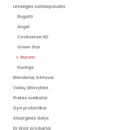
chosen
Lėtaeigės sulčiaspaudės
on
the
Bugatti
product
Angel
page
Cooksense HD
Green Star
Hurom
Kuvings
Blenderiai, trintuvai
Vaisių džiovyklės
Prekės sveikatai
Gyvi probiotikai
Atsarginės dalys
Dr.Wolz produktai