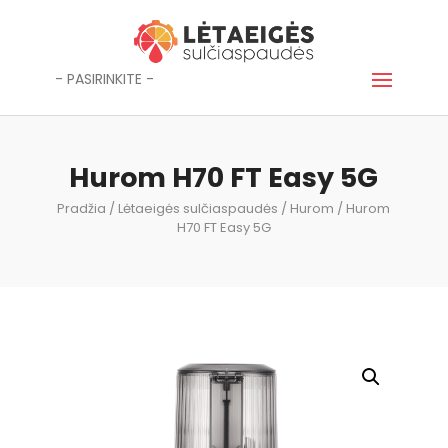
- PASIRINKITE -
Hurom H70 FT Easy 5G
Pradžia
/
Lėtaeigės sulčiaspaudės
/
Hurom
/ Hurom
H70 FT Easy 5G