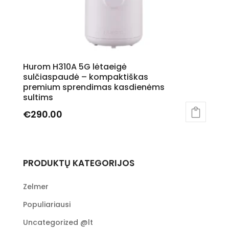
Hurom H310A 5G lėtaeigė
sulčiaspaudė – kompaktiškas
premium sprendimas kasdienėms
sultims
€
290.00
This
product
has
PRODUKTŲ KATEGORIJOS
multiple
variants.
The
Zelmer
options
Populiariausi
may
be
Uncategorized @lt