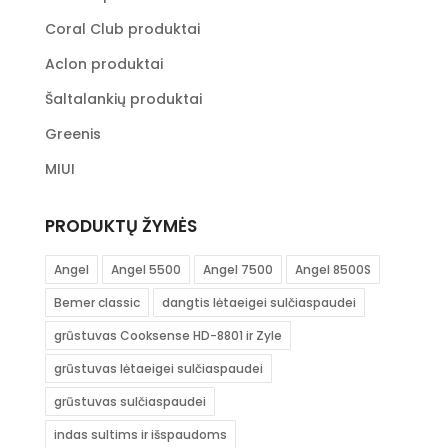
Coral Club produktai
Aclon produktai
Šaltalankių produktai
Greenis
MIUI
PRODUKTŲ ŽYMĖS
Angel
Angel 5500
Angel 7500
Angel 8500S
Bemer classic
dangtis lėtaeigei sulčiaspaudei
grūstuvas Cooksense HD-8801 ir Zyle
grūstuvas lėtaeigei sulčiaspaudei
grūstuvas sulčiaspaudei
indas sultims ir išspaudoms