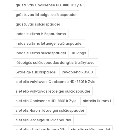
grūstuvas Cooksense HD-8801 ir Zyle
grūstuvas lėtaeigei sulčiaspaudei
grūstuvas sulčiaspaudei
indas sultims ir išspaudoms
indas sultims lėtaeigei sulčiaspaudei
indas sultims sulčiaspaudei
Kuvings
lėtaeigės sulčiaspaudės dangtis traiškytuvei
Lėtaeigė sulčiaspaudė
Revoblend RB500
sietelio valytuvas Cooksense HD-8801 ir Zyle
sietelio valytuvas lėtaeigei sulčiaspaudei
sietelis Cooksense HD-8801 ir Zyle
sietelis Hurom 1
sietelis Hurom lėtaeigei sulčiaspaudei
sietelis lėtaeigei sulčiaspaudei
sietelis stambus Hurom 2G
sietelis sulčiaspaudei