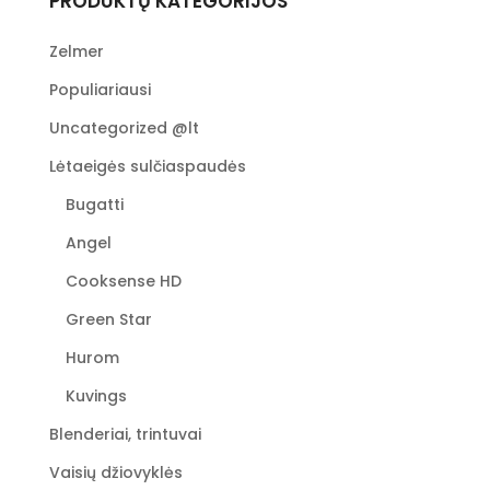
PRODUKTŲ KATEGORIJOS
Zelmer
Populiariausi
Uncategorized @lt
Lėtaeigės sulčiaspaudės
Bugatti
Angel
Cooksense HD
Green Star
Hurom
Kuvings
Blenderiai, trintuvai
Vaisių džiovyklės