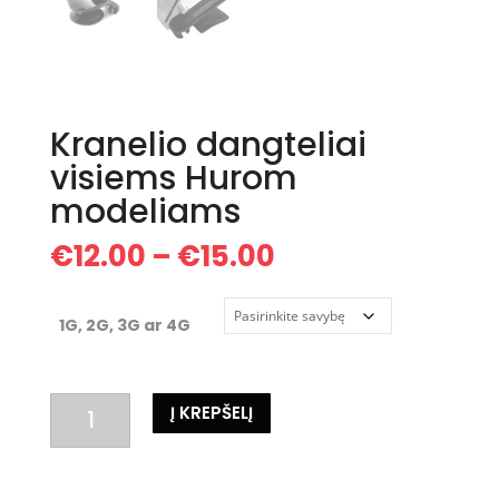
Kranelio dangteliai
visiems Hurom
modeliams
Price
€
12.00
–
€
15.00
range:
€12.00
through
1G, 2G, 3G ar 4G
€15.00
produkto
Į KREPŠELĮ
kiekis:
Kranelio
dangteliai