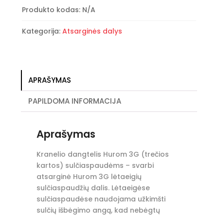
visiems
Produkto kodas:
N/A
Hurom
modeliams
Kategorija:
Atsarginės dalys
APRAŠYMAS
PAPILDOMA INFORMACIJA
Aprašymas
Kranelio dangtelis Hurom 3G (trečios
kartos) sulčiaspaudėms – svarbi
atsarginė Hurom 3G lėtaeigių
sulčiaspaudžių dalis. Lėtaeigėse
sulčiaspaudėse naudojama užkimšti
sulčių išbėgimo angą, kad nebėgtų