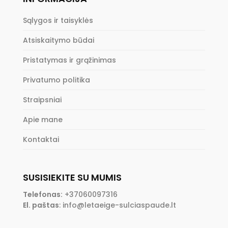
Sąlygos ir taisyklės
Atsiskaitymo būdai
Pristatymas ir grąžinimas
Privatumo politika
Straipsniai
Apie mane
Kontaktai
SUSISIEKITE SU MUMIS
Telefonas:
+37060097316
El. paštas
:
info@letaeige-sulciaspaude.lt