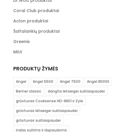
Dr.Wolz produktai
Coral Club produktai
Aclon produktai
Šaltalankių produktai
Greenis
MIUI
PRODUKTŲ ŽYMĖS
Angel
Angel 5500
Angel 7500
Angel 8500S
Bemer classic
dangtis lėtaeigei sulčiaspaudei
grūstuvas Cooksense HD-8801 ir Zyle
grūstuvas lėtaeigei sulčiaspaudei
grūstuvas sulčiaspaudei
indas sultims ir išspaudoms