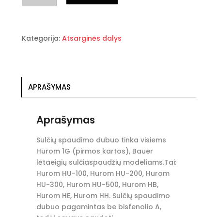
Sulčių
spaudimo
dubuo
Kategorija:
Atsarginės dalys
Hurom
1G
modeliams
APRAŠYMAS
Aprašymas
Sulčių spaudimo dubuo tinka visiems
Hurom 1G (pirmos kartos), Bauer
lėtaeigių sulčiaspaudžių modeliams.Tai:
Hurom HU-100, Hurom HU-200, Hurom
HU-300, Hurom HU-500, Hurom HB,
Hurom HE, Hurom HH. Sulčių spaudimo
dubuo pagamintas be bisfenolio A,