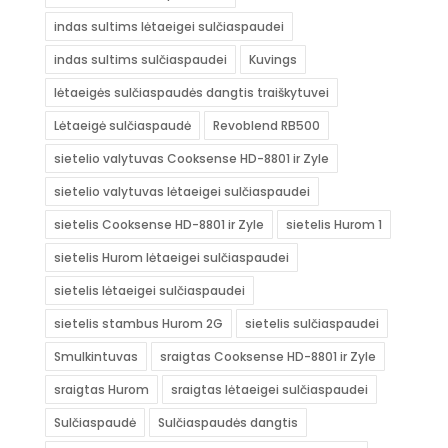
indas sultims lėtaeigei sulčiaspaudei
indas sultims sulčiaspaudei
Kuvings
lėtaeigės sulčiaspaudės dangtis traiškytuvei
Lėtaeigė sulčiaspaudė
Revoblend RB500
sietelio valytuvas Cooksense HD-8801 ir Zyle
sietelio valytuvas lėtaeigei sulčiaspaudei
sietelis Cooksense HD-8801 ir Zyle
sietelis Hurom 1
sietelis Hurom lėtaeigei sulčiaspaudei
sietelis lėtaeigei sulčiaspaudei
sietelis stambus Hurom 2G
sietelis sulčiaspaudei
Smulkintuvas
sraigtas Cooksense HD-8801 ir Zyle
sraigtas Hurom
sraigtas lėtaeigei sulčiaspaudei
Sulčiaspaudė
Sulčiaspaudės dangtis