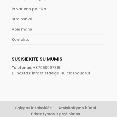
Privatumo politika
Straipsniai
Apie mane
Kontaktai
SUSISIEKITE SU MUMIS
Telefonas:
+37060097316
El. paštas
:
info@letaeige-sulciaspaude.lt
Sąlygos ir taisyklės
Atsiskaitymo būdai
Pristatymas ir grąžinimas