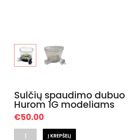
Sulčių spaudimo dubuo
Hurom 1G modeliams
€
50.00
produkto
Į KREPŠELĮ
kiekis: