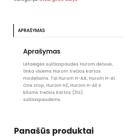
dėtuvė
APRAŠYMAS
Aprašymas
Lėtaeigės sulčiaspaudės Hurom dėtuvė,
tinka visiems Hurom trečios kartos
modeliams. Tai Hurom H-AA, Hurom H-AI
One stop, Hurom HZ, Hurom H-AE ir
kitoms trečios kartos (3G)
sulčiaspaudėms.
Panašūs produktai