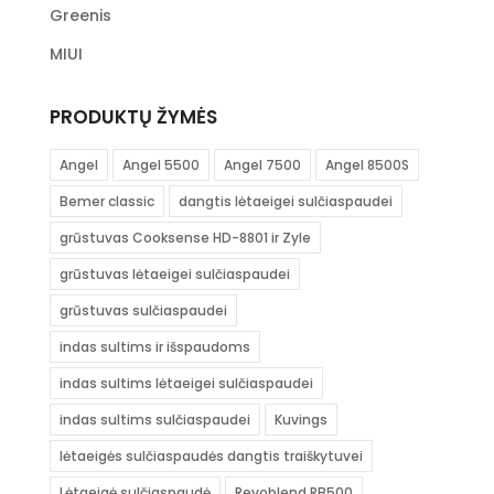
Greenis
MIUI
PRODUKTŲ ŽYMĖS
Angel
Angel 5500
Angel 7500
Angel 8500S
Bemer classic
dangtis lėtaeigei sulčiaspaudei
grūstuvas Cooksense HD-8801 ir Zyle
grūstuvas lėtaeigei sulčiaspaudei
grūstuvas sulčiaspaudei
indas sultims ir išspaudoms
indas sultims lėtaeigei sulčiaspaudei
indas sultims sulčiaspaudei
Kuvings
lėtaeigės sulčiaspaudės dangtis traiškytuvei
Lėtaeigė sulčiaspaudė
Revoblend RB500