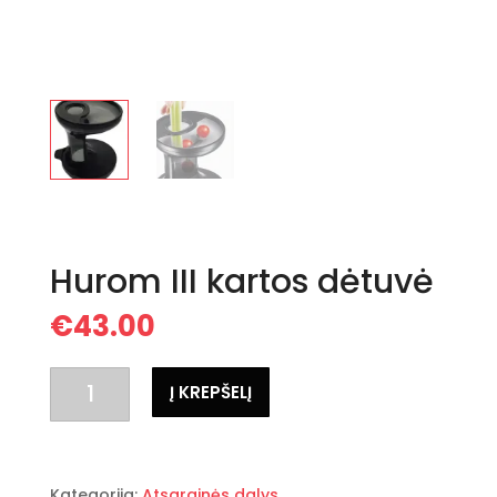
Hurom III kartos dėtuvė
€
43.00
produkto
Į KREPŠELĮ
kiekis:
Hurom
III
kartos
Kategorija:
Atsarginės dalys