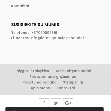
Kontaktai
SUSISIEKITE SU MUMIS
Telefonas:
+37060097316
El. paštas
:
info@letaeige-sulciaspaude.lt
Sąlygos ir taisyklės
Atsiskaitymo būdai
Pristatymas ir grąžinimas
Privatumo politika
Straipsniai
Apie mane
Kontaktai