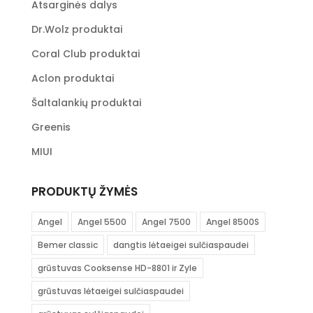
Atsarginės dalys
Dr.Wolz produktai
Coral Club produktai
Aclon produktai
Šaltalankių produktai
Greenis
MIUI
PRODUKTŲ ŽYMĖS
Angel
Angel 5500
Angel 7500
Angel 8500S
Bemer classic
dangtis lėtaeigei sulčiaspaudei
grūstuvas Cooksense HD-8801 ir Zyle
grūstuvas lėtaeigei sulčiaspaudei