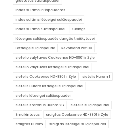
grūstuvas sulčiaspaudei
indas sultims ir išspaudoms
indas sultims lėtaeigei sulčiaspaudei
indas sultims sulčiaspaudei
Kuvings
lėtaeigės sulčiaspaudės dangtis traiškytuvei
Lėtaeigė sulčiaspaudė
Revoblend RB500
sietelio valytuvas Cooksense HD-8801 ir Zyle
sietelio valytuvas lėtaeigei sulčiaspaudei
sietelis Cooksense HD-8801 ir Zyle
sietelis Hurom 1
sietelis Hurom lėtaeigei sulčiaspaudei
sietelis lėtaeigei sulčiaspaudei
sietelis stambus Hurom 2G
sietelis sulčiaspaudei
Smulkintuvas
sraigtas Cooksense HD-8801 ir Zyle
sraigtas Hurom
sraigtas lėtaeigei sulčiaspaudei