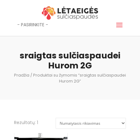
- PASIRINKITE -
sraigtas sulčiaspaudei
Hurom 2G
Pradžia
/ Produktai su žymomis “sraigtas sulčiaspaudei
Hurom 2G”
Rezultatų: 1