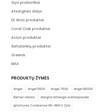
Gyvi probiotikai
Atsarginės dalys
Dr.Wolz produktai
Coral Club produktai
Aclon produktai
Šaltalankių produktai
Greenis
MIUI
PRODUKTŲ ŽYMĖS
Angel
Angel 5500
Angel 7500
Angel 8500S
Bemer classic
dangtis lėtaeigei sulčiaspaudei
grūstuvas Cooksense HD-8801 ir Zyle