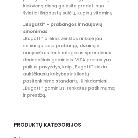
kiekvieną dieną galėsite pradėti nuo
šviežiai išspaustų sulčių, kupinų vitaminų.
„Bugatti” – prabangos ir naujovių
sinonimas
„Bugatti” prekės ženklas rinkoje jau
seniai garsėja prabangų dizainą ir
naujoviškus technologinius sprendimus
derinančiais gaminiais. VITA presas yra
puikus pavyzdys, kaip „Bugatti” siekia
aukščiausių kokybės ir klientų
pasitenkinimo standartų. Rinkdamiesi
„Bugatti” gaminius, renkatės patikimumą
ir prestižą.
PRODUKTŲ KATEGORIJOS