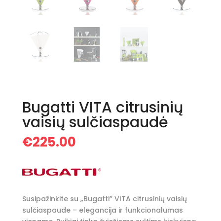
Bugatti VITA citrusinių
vaisių sulčiaspaudė
€
225.00
Susipažinkite su „Bugatti” VITA citrusinių vaisių
sulčiaspaude – elegancija ir funkcionalumas