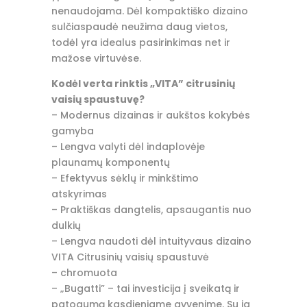
nenaudojama. Dėl kompaktiško dizaino
sulčiaspaudė neužima daug vietos,
todėl yra idealus pasirinkimas net ir
mažose virtuvėse.
Kodėl verta rinktis „VITA” citrusinių
vaisių spaustuvę?
– Modernus dizainas ir aukštos kokybės
gamyba
– Lengva valyti dėl indaplovėje
plaunamų komponentų
– Efektyvus sėklų ir minkštimo
atskyrimas
– Praktiškas dangtelis, apsaugantis nuo
dulkių
– Lengva naudoti dėl intuityvaus dizaino
VITA Citrusinių vaisių spaustuvė
– chromuota
– „Bugatti” – tai investicija į sveikatą ir
patogumą kasdieniame gyvenime. Su ja