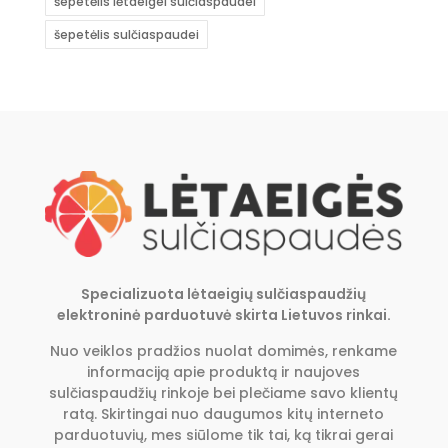
šepetėlis lėtaeigei sulčiaspaudei
šepetėlis sulčiaspaudei
Specializuota lėtaeigių sulčiaspaudžių
elektroninė parduotuvė skirta Lietuvos rinkai.
Nuo veiklos pradžios nuolat domimės, renkame
informaciją apie produktą ir naujoves
sulčiaspaudžių rinkoje bei plečiame savo klientų
ratą. Skirtingai nuo daugumos kitų interneto
parduotuvių, mes siūlome tik tai, ką tikrai gerai