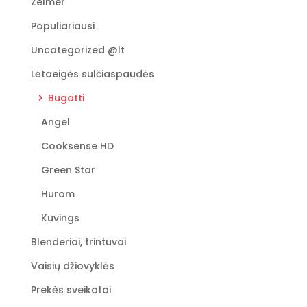
Zelmer
Populiariausi
Uncategorized @lt
Lėtaeigės sulčiaspaudės
Bugatti
Angel
Cooksense HD
Green Star
Hurom
Kuvings
Blenderiai, trintuvai
Vaisių džiovyklės
Prekės sveikatai