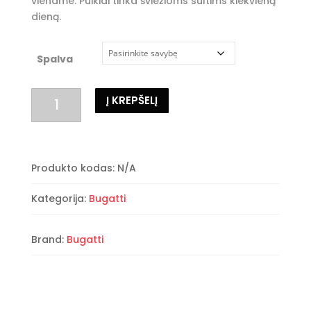
viename. Puikiai tinka šviežioms sultims kiekvieną
dieną.
Spalva
produkto
Į KREPŠELĮ
kiekis:
Bugatti
VITA
citrusinių
Produkto kodas:
N/A
vaisių
sulčiaspaudė
Kategorija:
Bugatti
Brand:
Bugatti