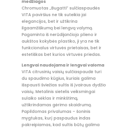
medžiagos
Chromuotas „Bugatti” sulčiaspaudės
VITA paviršius ne tik suteikia jai
elegancijos, bet ir užtikrina
ilgaamžiškumą bei lengvą valymą.
Pagaminta iš nerūdijančiojo plieno ir
aukštos kokybės plastiko, ji yra ne tik
funkcionalus virtuvės prietaisas, bet ir
estetiškas bet kurios virtuvės priedas.
Lengvai naudojama ir lengvai valoma
VITA citrusinių vaisių sulčiaspaudė turi
du spaudimo kūgius, kuriais galima
išspausti šviežias sultis iš įvairaus dydžio
vaisių. Metalinis sietelis veiksmingai
sulaiko sėklas ir minkštimą,
užtikrindamas gėrimo skaidrumą.
Papildomas privalumas – šoninis
mygtukas, kurį paspaudus indas
pakreipiamas, kad sultis būtų galima