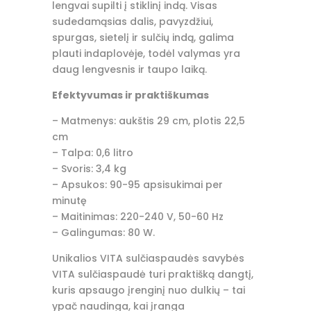
lengvai supilti į stiklinį indą. Visas
sudedamąsias dalis, pavyzdžiui,
spurgas, sietelį ir sulčių indą, galima
plauti indaplovėje, todėl valymas yra
daug lengvesnis ir taupo laiką.
Efektyvumas ir praktiškumas
– Matmenys: aukštis 29 cm, plotis 22,5
cm
– Talpa: 0,6 litro
– Svoris: 3,4 kg
– Apsukos: 90-95 apsisukimai per
minutę
– Maitinimas: 220-240 V, 50-60 Hz
– Galingumas: 80 W.
Unikalios VITA sulčiaspaudės savybės
VITA sulčiaspaudė turi praktišką dangtį,
kuris apsaugo įrenginį nuo dulkių – tai
ypač naudinga, kai įranga