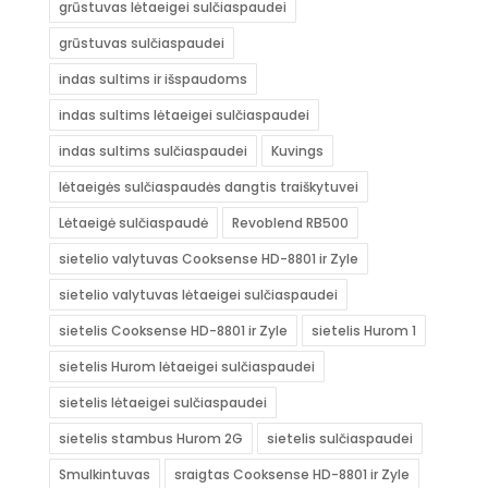
grūstuvas lėtaeigei sulčiaspaudei
grūstuvas sulčiaspaudei
indas sultims ir išspaudoms
indas sultims lėtaeigei sulčiaspaudei
indas sultims sulčiaspaudei
Kuvings
lėtaeigės sulčiaspaudės dangtis traiškytuvei
Lėtaeigė sulčiaspaudė
Revoblend RB500
sietelio valytuvas Cooksense HD-8801 ir Zyle
sietelio valytuvas lėtaeigei sulčiaspaudei
sietelis Cooksense HD-8801 ir Zyle
sietelis Hurom 1
sietelis Hurom lėtaeigei sulčiaspaudei
sietelis lėtaeigei sulčiaspaudei
sietelis stambus Hurom 2G
sietelis sulčiaspaudei
Smulkintuvas
sraigtas Cooksense HD-8801 ir Zyle