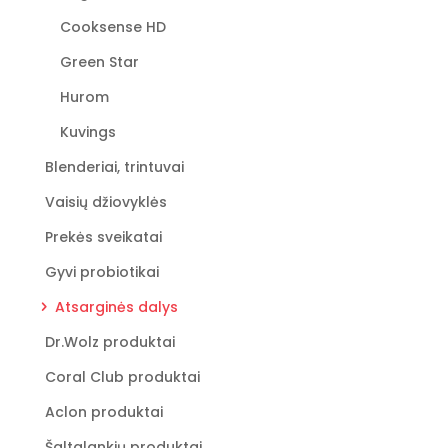
Cooksense HD
Green Star
Hurom
Kuvings
Blenderiai, trintuvai
Vaisių džiovyklės
Prekės sveikatai
Gyvi probiotikai
Atsarginės dalys
Dr.Wolz produktai
Coral Club produktai
Aclon produktai
Šaltalankių produktai