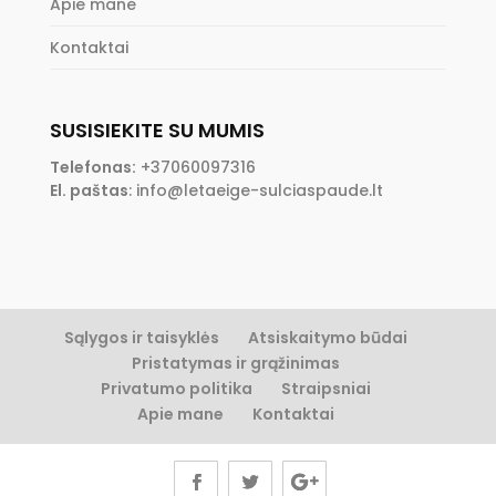
Apie mane
Kontaktai
SUSISIEKITE SU MUMIS
Telefonas:
+37060097316
El. paštas
:
info@letaeige-sulciaspaude.lt
Sąlygos ir taisyklės
Atsiskaitymo būdai
Pristatymas ir grąžinimas
Privatumo politika
Straipsniai
Apie mane
Kontaktai