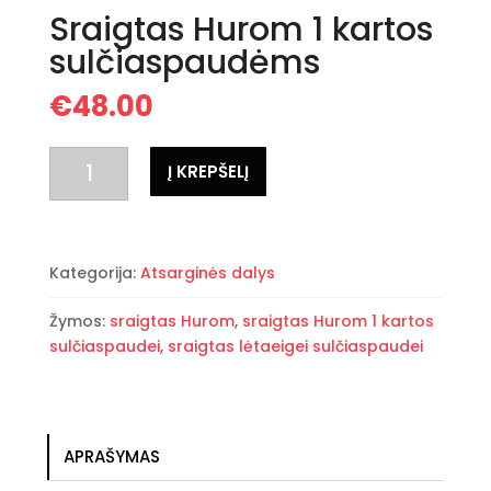
Sraigtas Hurom 1 kartos
sulčiaspaudėms
€
48.00
produkto
Į KREPŠELĮ
kiekis:
Sraigtas
Hurom
1
Kategorija:
Atsarginės dalys
kartos
sulčiaspaudėms
Žymos:
sraigtas Hurom
,
sraigtas Hurom 1 kartos
sulčiaspaudei
,
sraigtas lėtaeigei sulčiaspaudei
APRAŠYMAS