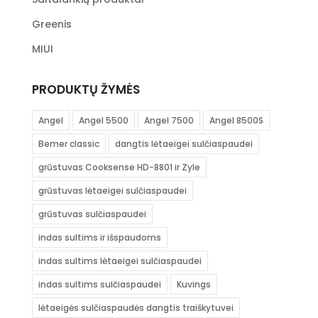
Greenis
MIUI
PRODUKTŲ ŽYMĖS
Angel
Angel 5500
Angel 7500
Angel 8500S
Bemer classic
dangtis lėtaeigei sulčiaspaudei
grūstuvas Cooksense HD-8801 ir Zyle
grūstuvas lėtaeigei sulčiaspaudei
grūstuvas sulčiaspaudei
indas sultims ir išspaudoms
indas sultims lėtaeigei sulčiaspaudei
indas sultims sulčiaspaudei
Kuvings
lėtaeigės sulčiaspaudės dangtis traiškytuvei