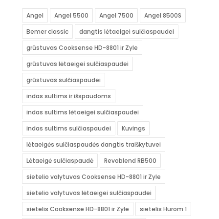
Angel
Angel 5500
Angel 7500
Angel 8500S
Bemer classic
dangtis lėtaeigei sulčiaspaudei
grūstuvas Cooksense HD-8801 ir Zyle
grūstuvas lėtaeigei sulčiaspaudei
grūstuvas sulčiaspaudei
indas sultims ir išspaudoms
indas sultims lėtaeigei sulčiaspaudei
indas sultims sulčiaspaudei
Kuvings
lėtaeigės sulčiaspaudės dangtis traiškytuvei
Lėtaeigė sulčiaspaudė
Revoblend RB500
sietelio valytuvas Cooksense HD-8801 ir Zyle
sietelio valytuvas lėtaeigei sulčiaspaudei
sietelis Cooksense HD-8801 ir Zyle
sietelis Hurom 1