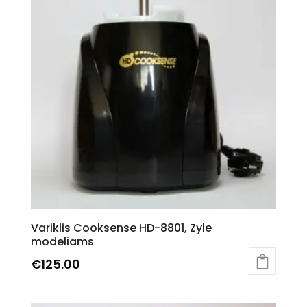
Variklis Cooksense HD-8801, Zyle
modeliams
€
125.00
This
product