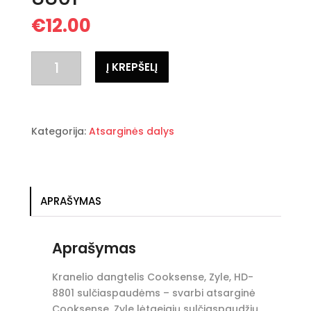
€
12.00
produkto
Į KREPŠELĮ
kiekis:
Kranelio
dangtelis
Cooksense,
Kategorija:
Atsarginės dalys
Zyle,
HD-
8801
APRAŠYMAS
Aprašymas
Kranelio dangtelis Cooksense, Zyle, HD-
8801 sulčiaspaudėms – svarbi atsarginė
Cooksense, Zyle lėtaeigių sulčiaspaudžių