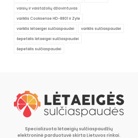
vaisių ir vaistažolių džiovintuvas
variklis Cooksense HD-8801 ir Zyle
variklis lėtaeigei sulčiaspaudei
variklis sulčiaspaudei
šepetėlis lėtaeigei sulčiaspaudei
šepetėlis sulčiaspaudei
Specializuota lėtaeigių sulčiaspaudžių
elektroninė parduotuvė skirta Lietuvos rinkai.