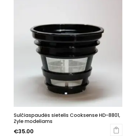
has
multiple
variants.
The
options
may
be
chosen
on
the
product
page
Sulčiaspaudės sietelis Cooksense HD-8801,
Zyle modeliams
€
35.00