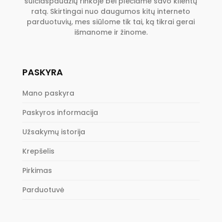
sulčiaspaudžių rinkoje bei plečiame savo klientų
ratą. Skirtingai nuo daugumos kitų interneto
parduotuvių, mes siūlome tik tai, ką tikrai gerai
išmanome ir žinome.
PASKYRA
Mano paskyra
Paskyros informacija
Užsakymų istorija
Krepšelis
Pirkimas
Parduotuvė