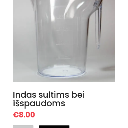
Indas sultims bei
išspaudoms
€
8.00