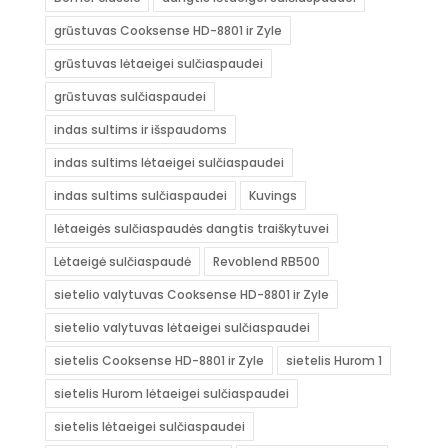
grūstuvas Cooksense HD-8801 ir Zyle
grūstuvas lėtaeigei sulčiaspaudei
grūstuvas sulčiaspaudei
indas sultims ir išspaudoms
indas sultims lėtaeigei sulčiaspaudei
indas sultims sulčiaspaudei
Kuvings
lėtaeigės sulčiaspaudės dangtis traiškytuvei
Lėtaeigė sulčiaspaudė
Revoblend RB500
sietelio valytuvas Cooksense HD-8801 ir Zyle
sietelio valytuvas lėtaeigei sulčiaspaudei
sietelis Cooksense HD-8801 ir Zyle
sietelis Hurom 1
sietelis Hurom lėtaeigei sulčiaspaudei
sietelis lėtaeigei sulčiaspaudei