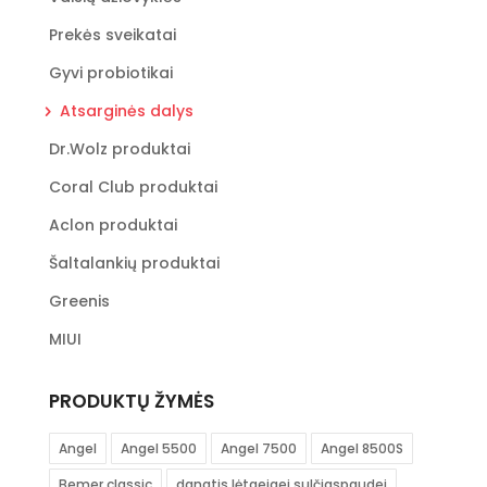
Prekės sveikatai
Gyvi probiotikai
Atsarginės dalys
Dr.Wolz produktai
Coral Club produktai
Aclon produktai
Šaltalankių produktai
Greenis
MIUI
PRODUKTŲ ŽYMĖS
Angel
Angel 5500
Angel 7500
Angel 8500S
Bemer classic
dangtis lėtaeigei sulčiaspaudei