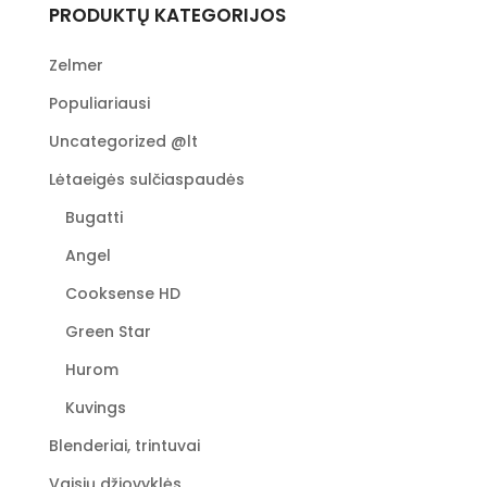
PRODUKTŲ KATEGORIJOS
Zelmer
Populiariausi
Uncategorized @lt
Lėtaeigės sulčiaspaudės
Bugatti
Angel
Cooksense HD
Green Star
Hurom
Kuvings
Blenderiai, trintuvai
Vaisių džiovyklės