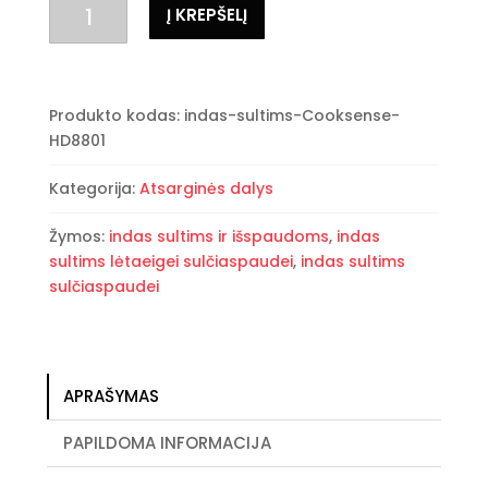
produkto
Į KREPŠELĮ
kiekis:
Indas
sultims
bei
Produkto kodas:
indas-sultims-Cooksense-
išspaudoms
HD8801
Kategorija:
Atsarginės dalys
Žymos:
indas sultims ir išspaudoms
,
indas
sultims lėtaeigei sulčiaspaudei
,
indas sultims
sulčiaspaudei
APRAŠYMAS
PAPILDOMA INFORMACIJA