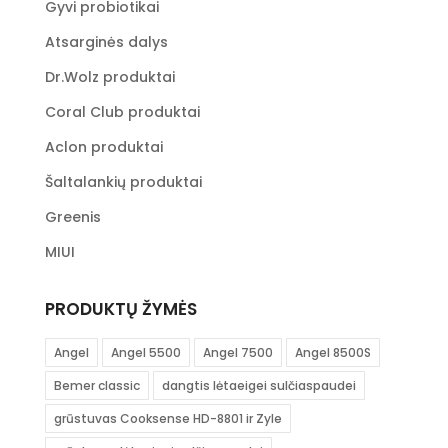
Gyvi probiotikai
Atsarginės dalys
Dr.Wolz produktai
Coral Club produktai
Aclon produktai
Šaltalankių produktai
Greenis
MIUI
PRODUKTŲ ŽYMĖS
Angel
Angel 5500
Angel 7500
Angel 8500S
Bemer classic
dangtis lėtaeigei sulčiaspaudei
grūstuvas Cooksense HD-8801 ir Zyle