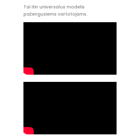
Tai itin universalus modelis
pažengusiems vartotojams.