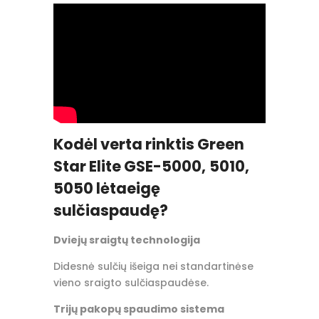
Kodėl verta rinktis Green
Star Elite GSE-5000,
5010,
5050 lėtaeigę
sulčiaspaudę?
Dviejų sraigtų technologija
Didesnė sulčių išeiga nei standartinėse
vieno sraigto sulčiaspaudėse.
Trijų pakopų spaudimo sistema