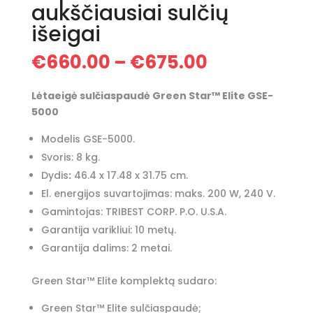
aukščiausiai sulčių
išeigai
Price
€
660.00
–
€
675.00
range:
€660.00
Lėtaeigė sulčiaspaudė Green Star™
Elite GSE-
through
5000
€675.00
Modelis GSE-5000.
Svoris: 8 kg.
Dydis
:
46.4 x 17.48 x 31.75 cm.
El. energijos suvartojimas: maks. 200 W, 240 V.
Gamintojas: TRIBEST CORP. P.O. U.S.A.
Garantija varikliui: 10 metų.
Garantija dalims: 2 metai.
Green Star™ Elite komplektą sudaro:
Green Star™ Elite sulčiaspaudė;