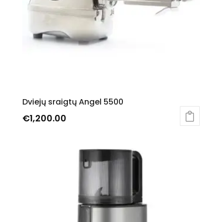
on
the
product
page
Dviejų sraigtų Angel 5500
€
1,200.00