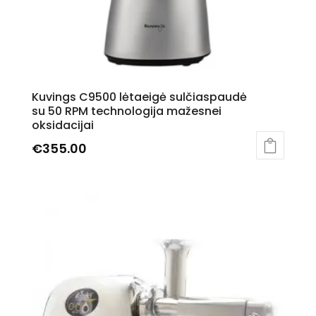
Kuvings C9500 lėtaeigė sulčiaspaudė
su 50 RPM technologija mažesnei
oksidacijai
€
355.00
This
product
has
multiple
variants.
The
options
may
be
chosen