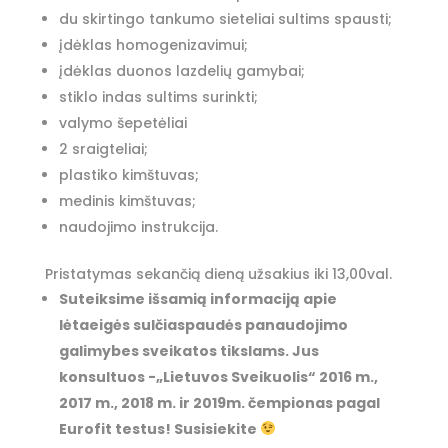
du skirtingo tankumo sieteliai sultims spausti;
įdėklas homogenizavimui;
įdėklas duonos lazdelių gamybai;
stiklo indas sultims surinkti;
valymo šepetėliai
2 sraigteliai;
plastiko kimštuvas;
medinis kimštuvas;
naudojimo instrukcija.
Pristatymas sekančią dieną užsakius iki 13,00val.
Suteiksime išsamią informaciją apie
lėtaeigės sulčiaspaudės panaudojimo
galimybes sveikatos tikslams. Jus
konsultuos -„Lietuvos Sveikuolis“ 2016 m.,
2017 m., 2018 m. ir 2019m. čempionas pagal
Eurofit testus! Susisiekite