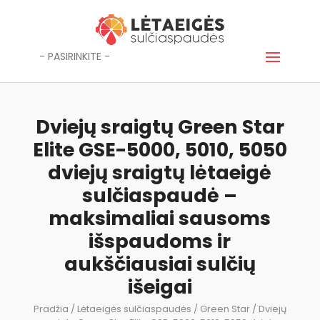
- PASIRINKITE -
Dviejų sraigtų Green Star
Elite GSE-5000, 5010, 5050
dviejų sraigtų lėtaeigė
sulčiaspaudė –
maksimaliai sausoms
išspaudoms ir
aukščiausiai sulčių
išeigai
Pradžia
/
Lėtaeigės sulčiaspaudės
/
Green Star
/ Dviejų