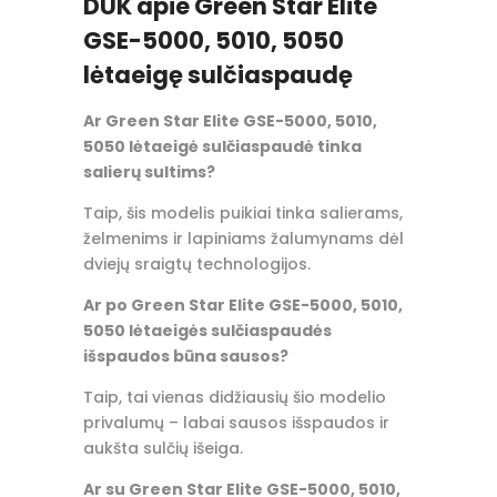
DUK apie Green Star Elite
GSE-5000,
5010, 5050
lėtaeigę sulčiaspaudę
Ar Green Star Elite GSE-5000,
5010,
5050 lėtaeigė sulčiaspaudė tinka
salierų sultims?
Taip, šis modelis puikiai tinka salierams,
želmenims ir lapiniams žalumynams dėl
dviejų sraigtų technologijos.
Ar po Green Star Elite GSE-5000,
5010,
5050 lėtaeigės sulčiaspaudės
išspaudos būna sausos?
Taip, tai vienas didžiausių šio modelio
privalumų – labai sausos išspaudos ir
aukšta sulčių išeiga.
Ar su Green Star Elite GSE-5000,
5010,