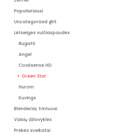
options
Populiariausi
may
be
Uncategorized @lt
chosen
Lėtaeigės sulčiaspaudės
on
the
Bugatti
product
Angel
page
Cooksense HD
Green Star
Hurom
Kuvings
Blenderiai, trintuvai
Vaisių džiovyklės
Prekės sveikatai