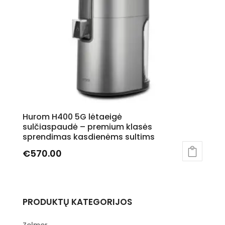
Hurom H400 5G lėtaeigė
sulčiaspaudė – premium klasės
sprendimas kasdienėms sultims
€
570.00
This
product
has
PRODUKTŲ KATEGORIJOS
multiple
variants.
The
Zelmer