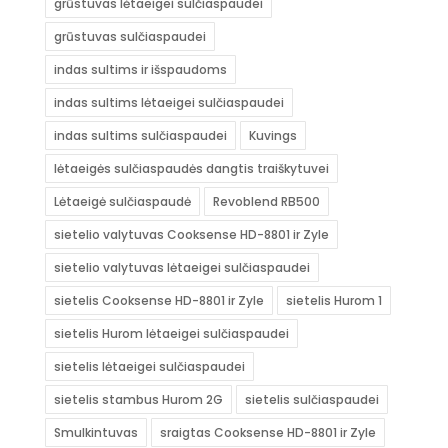
grūstuvas lėtaeigei sulčiaspaudei
grūstuvas sulčiaspaudei
indas sultims ir išspaudoms
indas sultims lėtaeigei sulčiaspaudei
indas sultims sulčiaspaudei
Kuvings
lėtaeigės sulčiaspaudės dangtis traiškytuvei
Lėtaeigė sulčiaspaudė
Revoblend RB500
sietelio valytuvas Cooksense HD-8801 ir Zyle
sietelio valytuvas lėtaeigei sulčiaspaudei
sietelis Cooksense HD-8801 ir Zyle
sietelis Hurom 1
sietelis Hurom lėtaeigei sulčiaspaudei
sietelis lėtaeigei sulčiaspaudei
sietelis stambus Hurom 2G
sietelis sulčiaspaudei
Smulkintuvas
sraigtas Cooksense HD-8801 ir Zyle