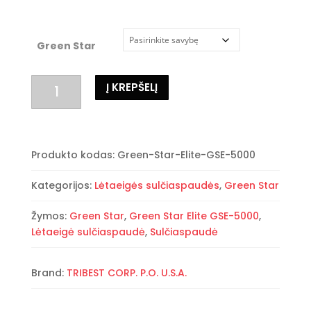
Green Star
produkto
Į KREPŠELĮ
kiekis:
Dviejų
sraigtų
Green
Produkto kodas:
Green-Star-Elite-GSE-5000
Star
Elite
Kategorijos:
Lėtaeigės sulčiaspaudės
,
Green Star
GSE-
5000,
Žymos:
Green Star
,
Green Star Elite GSE-5000
,
5010,
Lėtaeigė sulčiaspaudė
,
Sulčiaspaudė
5050
dviejų
Brand:
TRIBEST CORP. P.O. U.S.A.
sraigtų
lėtaeigė
sulčiaspaudė