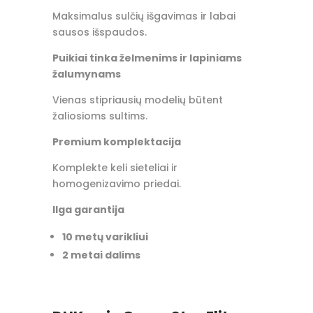
Maksimalus sulčių išgavimas ir labai
sausos išspaudos.
Puikiai tinka želmenims ir lapiniams
žalumynams
Vienas stipriausių modelių būtent
žaliosioms sultims.
Premium komplektacija
Komplekte keli sieteliai ir
homogenizavimo priedai.
Ilga garantija
10 metų varikliui
2 metai dalims