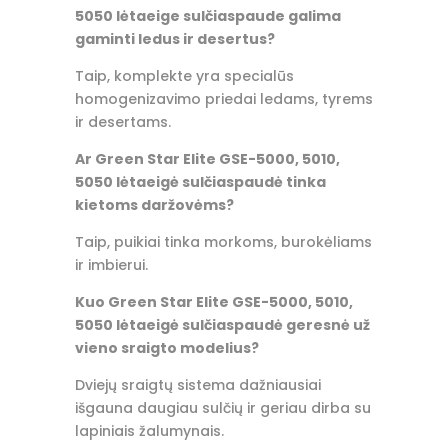
5050 lėtaeige sulčiaspaude galima
gaminti ledus ir desertus?
Taip, komplekte yra specialūs
homogenizavimo priedai ledams, tyrems
ir desertams.
Ar Green Star Elite GSE-5000,
5010,
5050 lėtaeigė sulčiaspaudė tinka
kietoms daržovėms?
Taip, puikiai tinka morkoms, burokėliams
ir imbierui.
Kuo Green Star Elite GSE-5000,
5010,
5050 lėtaeigė sulčiaspaudė geresnė už
vieno sraigto modelius?
Dviejų sraigtų sistema dažniausiai
išgauna daugiau sulčių ir geriau dirba su
lapiniais žalumynais.