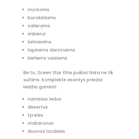
morkoms
burokėliams
salierams
imbierui
želmenims
lapinėms daržovėms
kietiems vaisiams
Be to, Green Star Elite puikiai tinka ne tik
sultims. Komplekte esantys priedai
leidžia gaminti:
naminius ledus
desertus
tyreles
makaronus
duonos lazdeles