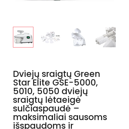
Dviejų sraigtų Green
Star Elite GSE-5000,
5010, 5050 dviejų
sraigtų lėtaeigė
sulčiaspaudė –
maksimaliai sausoms
išspaudoms ir