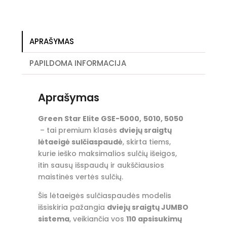
–
maksimaliai
sausoms
APRAŠYMAS
išspaudoms
ir
PAPILDOMA INFORMACIJA
aukščiausiai
sulčių
išeigai
Aprašymas
Green Star Elite GSE-5000,
5010, 5050
– tai premium klasės
dviejų sraigtų
lėtaeigė sulčiaspaudė
, skirta tiems,
kurie ieško maksimalios sulčių išeigos,
itin sausų išspaudų ir aukščiausios
maistinės vertės sulčių.
Šis lėtaeigės sulčiaspaudės modelis
išsiskiria pažangia
dviejų sraigtų JUMBO
sistema
, veikiančia vos
110 apsisukimų