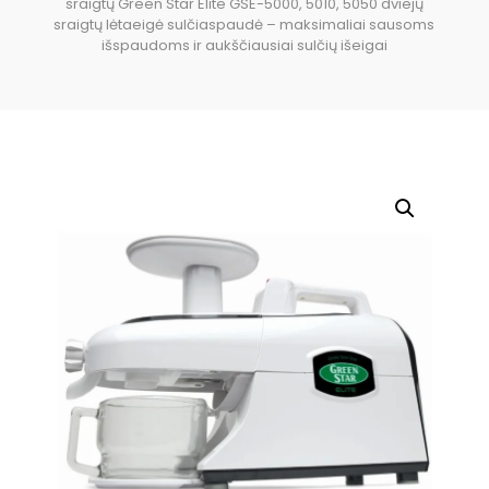
sraigtų Green Star Elite GSE-5000, 5010, 5050 dviejų
sraigtų lėtaeigė sulčiaspaudė – maksimaliai sausoms
išspaudoms ir aukščiausiai sulčių išeigai