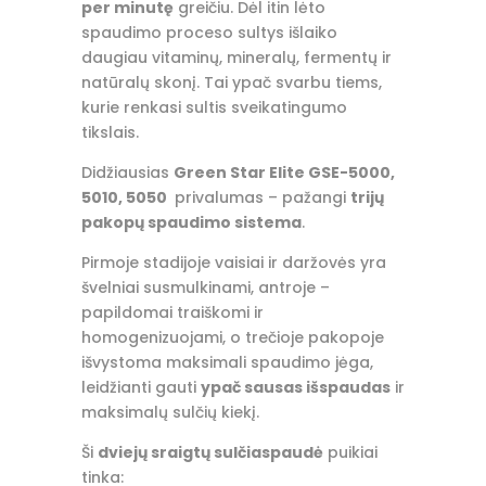
per minutę
greičiu. Dėl itin lėto
spaudimo proceso sultys išlaiko
daugiau vitaminų, mineralų, fermentų ir
natūralų skonį. Tai ypač svarbu tiems,
kurie renkasi sultis sveikatingumo
tikslais.
Didžiausias
Green Star Elite GSE-5000,
5010, 5050
privalumas – pažangi
trijų
pakopų spaudimo sistema
.
Pirmoje stadijoje vaisiai ir daržovės yra
švelniai susmulkinami, antroje –
papildomai traiškomi ir
homogenizuojami, o trečioje pakopoje
išvystoma maksimali spaudimo jėga,
leidžianti gauti
ypač sausas išspaudas
ir
maksimalų sulčių kiekį.
Ši
dviejų sraigtų sulčiaspaudė
puikiai
tinka: