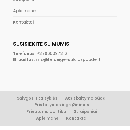
Apie mane
Kontaktai
SUSISIEKITE SU MUMIS
Telefonas:
+37060097316
El. paštas
:
info@letaeige-sulciaspaude.lt
Sąlygos ir taisyklės
Atsiskaitymo būdai
Pristatymas ir grąžinimas
Privatumo politika
Straipsniai
Apie mane
Kontaktai