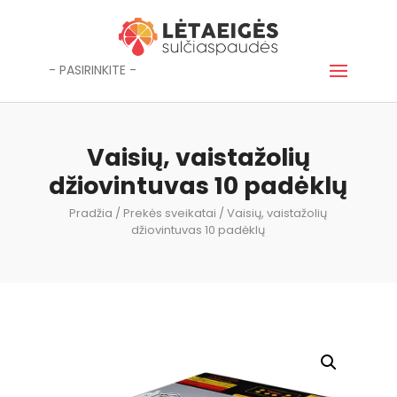
- PASIRINKITE -
Vaisių, vaistažolių
džiovintuvas 10 padėklų
Pradžia
/
Prekės sveikatai
/ Vaisių, vaistažolių
džiovintuvas 10 padėklų