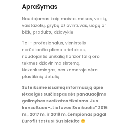
Aprašymas
Naudojamas kaip maisto, mėsos, vaisių,
vaistažolių, grybų džiovintuvas, uogų ar
bičių produktų džiovyklė.
Tai – profesionalus, vienintelis
nerūdijančio plieno prietaisas,
naudojantis unikalią horizontalią oro
tėkmės džiovinimo sistemą.
Nekenksmingas, nes kameroje nėra
plastikinių detalių.
Suteiksime išsamią informaciją apie
lėtaeigės sulčiaspaudės panaudojimo
galimybes sveikatos tikslams. Jus
konsultuos -„Lietuvos Sveikuolis“ 2016
m., 2017 m. ir 2018 m. čempionas pagal
Eurofit testus! Susisiekite