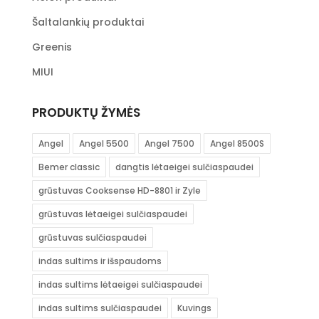
Šaltalankių produktai
Greenis
MIUI
PRODUKTŲ ŽYMĖS
Angel
Angel 5500
Angel 7500
Angel 8500S
Bemer classic
dangtis lėtaeigei sulčiaspaudei
grūstuvas Cooksense HD-8801 ir Zyle
grūstuvas lėtaeigei sulčiaspaudei
grūstuvas sulčiaspaudei
indas sultims ir išspaudoms
indas sultims lėtaeigei sulčiaspaudei
indas sultims sulčiaspaudei
Kuvings