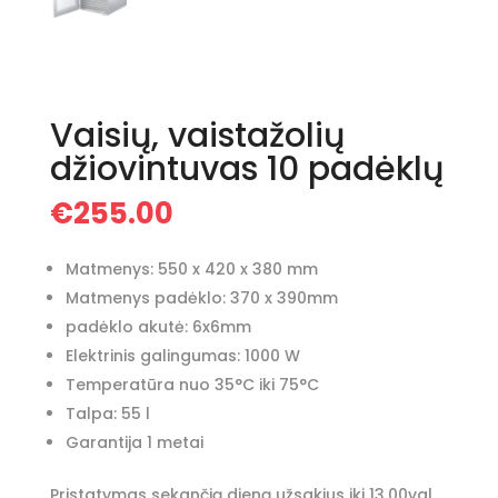
Vaisių, vaistažolių
džiovintuvas 10 padėklų
€
255.00
Matmenys: 550 x 420 x 380 mm
Matmenys padėklo: 370 x 390mm
padėklo akutė: 6x6mm
Elektrinis galingumas: 1000 W
Temperatūra nuo 35°C iki 75°C
Talpa: 55 l
Garantija 1 metai
Pristatymas sekančią dieną užsakius iki 13,00val.