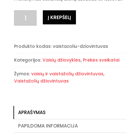
produkto
Į KREPŠELĮ
kiekis:
Vaisių,
vaistažolių
džiovintuvas
Produkto kodas:
vaistazoliu-dziovintuvas
10
padėklų
Kategorijos:
Vaisių džiovyklės
,
Prekės sveikatai
Žymos:
vaisių ir vaistažolių džiovintuvas
,
Vaistažolių džiovintuvas
APRAŠYMAS
PAPILDOMA INFORMACIJA