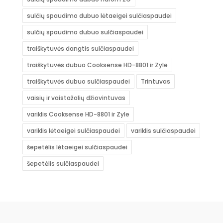
sulčių spaudimo dubuo lėtaeigei sulčiaspaudei
sulčių spaudimo dubuo sulčiaspaudei
traiškytuvės dangtis sulčiaspaudei
traiškytuvės dubuo Cooksense HD-8801 ir Zyle
traiškytuvės dubuo sulčiaspaudei
Trintuvas
vaisių ir vaistažolių džiovintuvas
variklis Cooksense HD-8801 ir Zyle
variklis lėtaeigei sulčiaspaudei
variklis sulčiaspaudei
šepetėlis lėtaeigei sulčiaspaudei
šepetėlis sulčiaspaudei