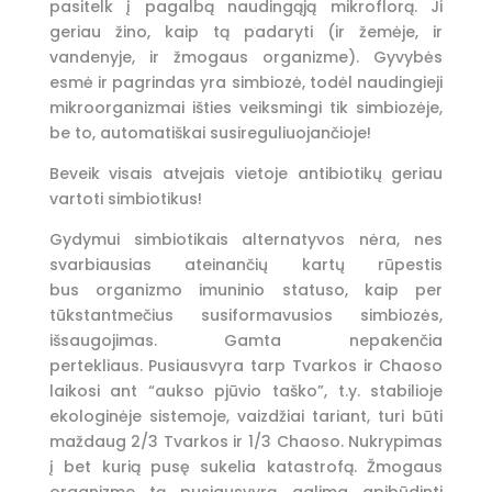
pasitelk į pagalbą naudingąją mikroflorą. Ji
geriau žino, kaip tą padaryti (ir žemėje, ir
vandenyje, ir žmogaus organizme). Gyvybės
esmė ir pagrindas yra simbiozė, todėl naudingieji
mikroorganizmai išties veiksmingi tik simbiozėje,
be to, automatiškai susireguliuojančioje!
Beveik visais atvejais vietoje antibiotikų geriau
vartoti simbiotikus!
Gydymui simbiotikais alternatyvos nėra, nes
svarbiausias ateinančių kartų rūpestis
bus organizmo imuninio statuso, kaip per
tūkstantmečius susiformavusios simbiozės,
išsaugojimas. Gamta nepakenčia
pertekliaus. Pusiausvyra tarp Tvarkos ir Chaoso
laikosi ant “aukso pjūvio taško”, t.y. stabilioje
ekologinėje sistemoje, vaizdžiai tariant, turi būti
maždaug 2/3 Tvarkos ir 1/3 Chaoso. Nukrypimas
į bet kurią pusę sukelia katastrofą. Žmogaus