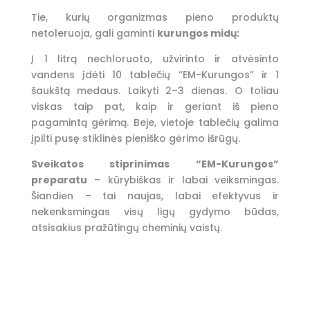
Tie, kurių organizmas pieno produktų
netoleruoja, gali gaminti
kurungos midų:
Į 1 litrą nechloruoto, užvirinto ir atvėsinto
vandens įdėti 10 tablečių “EM-Kurungos” ir 1
šaukštą medaus. Laikyti 2–3 dienas. O toliau
viskas taip pat, kaip ir geriant iš pieno
pagamintą gėrimą. Beje, vietoje tablečių galima
įpilti pusę stiklinės pieniško gėrimo išrūgų.
Sveikatos stiprinimas “EM-Kurungos”
preparatu
– kūrybiškas ir labai veiksmingas.
Šiandien – tai naujas, labai efektyvus ir
nekenksmingas visų ligų gydymo būdas,
atsisakius pražūtingų cheminių vaistų.