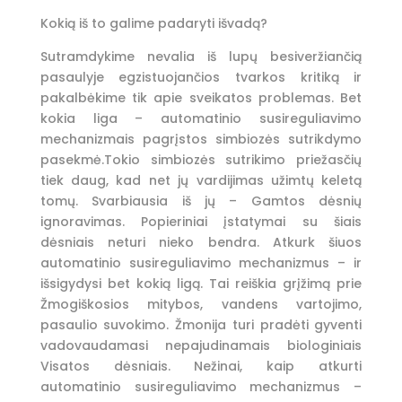
Kokią iš to galime padaryti išvadą?
Sutramdykime nevalia iš lupų besiveržiančią
pasaulyje egzistuojančios tvarkos kritiką ir
pakalbėkime tik apie sveikatos problemas. Bet
kokia liga – automatinio susireguliavimo
mechanizmais pagrįstos simbiozės sutrikdymo
pasekmė.Tokio simbiozės sutrikimo priežasčių
tiek daug, kad net jų vardijimas užimtų keletą
tomų. Svarbiausia iš jų – Gamtos dėsnių
ignoravimas. Popieriniai įstatymai su šiais
dėsniais neturi nieko bendra. Atkurk šiuos
automatinio susireguliavimo mechanizmus – ir
išsigydysi bet kokią ligą. Tai reiškia grįžimą prie
Žmogiškosios mitybos, vandens vartojimo,
pasaulio suvokimo. Žmonija turi pradėti gyventi
vadovaudamasi nepajudinamais biologiniais
Visatos dėsniais. Nežinai, kaip atkurti
automatinio susireguliavimo mechanizmus –