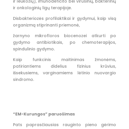
ir leukozių), imunodeficito bei virusinių, bakterinių
ir onkologinių ligų terapijoje.
Disbakteriozės profilaktikai ir gydymui, kaip visą
organizmą stiprinanti priemonė,
žarnyno mikrofloros biocenozei atkurti po
gydymo antibiotikais, po chemoterapijos,
spindulinio gydymo.
Kaip funkcinis maitinimas žmonėms,
patiriantiems didelius fizinius krūvius,
išsekusiems, varginamiems lėtinio nuovargio
sindromo.
“EM-Kurungos” paruošimas
Pats paprasčiausias rauginto pieno gėrimo