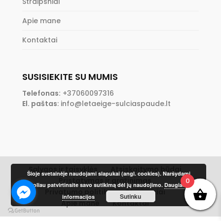
Straipsniai
Apie mane
Kontaktai
SUSISIEKITE SU MUMIS
Telefonas:
+37060097316
El. paštas
:
info@letaeige-sulciaspaude.lt
Sąlygos ir taisyklės
Atsiskaitymo būdai
Šioje svetainėje naudojami slapukai (angl. cookies). Naršydami
Pristatymas ir grąžinimas
0
toliau patvirtinsite savo sutikimą dėl jų naudojimo.
Daugiau
Privatumo politika
Straipsniai
Sutinku
informacijos
Apie mane
Kontaktai