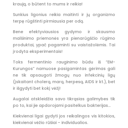
kraują, o būtent to mums ir reikia!
Sunkius ligonius reikia maitinti ir jų organizmo
terpę rūgštinti pirmiausia per odą.
Bene efektyviausios gydymo ir skausmo
malšinimo priemonės yra pienarūgščio rūgimo
produktai, ypač pagaminti su vaistažolėmis. Tai
įrodyta eksperimentais!
Toks fermentinio rauginimo būdu iš “EM-
Kurungos” namuose pasigamintas gėrimas gali
ne tik apsaugoti žmogų nuo infekcinių ligų
(įskaitant cholerą, marą, herpesą, AIDS ir kt.), bet
ir išgydyti bet kokį vėžį!
Augalai atskleidžia savo tikrąsias galimybes tik
po to, kai jie apdorojami pasitelkus bakterijas…
Kiekvienai ligai gydyti jos reikalingos vis kitokios,
kiekvienai vėžio rūšiai – individualios.