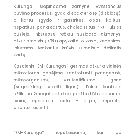
Kurunga, slopindama žarnyne vykstančius
puvimo procesus, gydo disbakteriozę (disbiozę),
o kartu išgydo ir gastritus, opas, kolitus,
hepatitus, pankreatitus, cholecistitus ir kt. Tulžies
pūslėje, inkstuose rečiau susidaro akmenys,
atkuriama visų rūšių apykaita, o kasai, kepenims,
inkstams tenkantis krūvis sumažėja dešimtis
kartų!
Kasdienis “EM-Kurungos” gėrimas atkuria vidinės
mikrofloros gebėjimą kontroliuoti patogeninių
mikroorganizmų virulentiškumo geną
(sugebėjimą sukelti ligas). Tokia kontrolė
užtikrina žmogui patikimą profilaktišką apsaugą
įvairių epidemijų metu – gripo, hepatito,
dizenterijos ir t.t.
“EM-Kurunga” nepakeičiama, kai liga