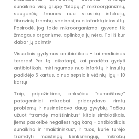
sunaikino visą grupę “blogųjų” mikroorganizmų,
saugančių žmones nuo virusinių infekcijų,
fibrozinių trombų, vadinasi, nuo infarktų ir insultų.
Pasirodė, jog tokie mikroorganizmai gyvena tik
žmogaus organizme, aplinkoje jų nėra. Tai iš kur
dabar jų paimti?
Visuotinis gydymas antibiotikais – tai medicinos
teroras! Per tą laikotarpį, kai pradėta gydyti
antibiotikais, mirtingumas nuo infarktų ir insultų
padidėjo 5 kartus, o nuo sepsio ir vėžinių ligų – 10
kartų!
Taip, pripažinkime, anksčiau “sumaištavę”
patogeniniai mikrobai pridarydavo rimtų
problemų ir nusinešdavo daug gyvybių. Tačiau
užuot “tramdę maištininkus” kitais simbiotikais,
jiems paskelbė negailestingą karą – antibiotikais
sunaikino ir “maištininkus”, ir tuos, kurie turėjo
tramdyti maištingą kenksmingųjų mikrobų