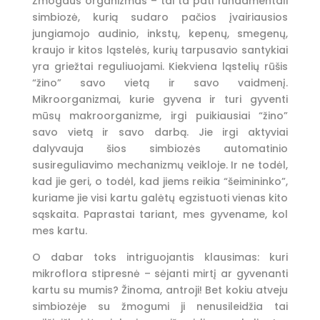
Žmogaus organizmas – tai ta pati fundamentali
simbiozė, kurią sudaro pačios įvairiausios
jungiamojo audinio, inkstų, kepenų, smegenų,
kraujo ir kitos ląstelės, kurių tarpusavio santykiai
yra griežtai reguliuojami. Kiekviena ląstelių rūšis
“žino” savo vietą ir savo vaidmenį.
Mikroorganizmai, kurie gyvena ir turi gyventi
mūsų makroorganizme, irgi puikiausiai “žino”
savo vietą ir savo darbą. Jie irgi aktyviai
dalyvauja šios simbiozės automatinio
susireguliavimo mechanizmų veikloje. Ir ne todėl,
kad jie geri, o todėl, kad jiems reikia “šeimininko”,
kuriame jie visi kartu galėtų egzistuoti vienas kito
sąskaita. Paprastai tariant, mes gyvename, kol
mes kartu.
O dabar toks intriguojantis klausimas: kuri
mikroflora stipresnė – sėjanti mirtį ar gyvenanti
kartu su mumis? Žinoma, antroji! Bet kokiu atveju
simbiozėje su žmogumi ji nenusileidžia tai