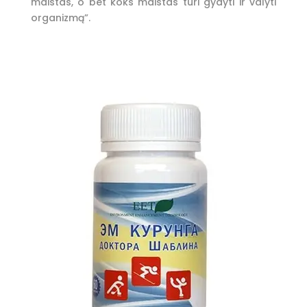
maistas, o bet koks maistas turi gydyti ir valyti
organizmą”.