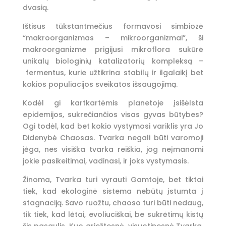
dvasią.
Ištisus tūkstantmečius formavosi simbiozė
“makroorganizmas – mikroorganizmai”, ši
makroorganizme prigijusi mikroflora sukūrė
unikalų biologinių katalizatorių kompleksą –
fermentus, kurie užtikrina stabilų ir ilgalaikį bet
kokios populiacijos sveikatos išsaugojimą.
Kodėl gi kartkartėmis planetoje įsišėlsta
epidemijos, sukrečiančios visas gyvas būtybes?
Ogi todėl, kad bet kokio vystymosi variklis yra Jo
Didenybė Chaosas. Tvarka negali būti varomoji
jėga, nes visiška tvarka reiškia, jog neįmanomi
jokie pasikeitimai, vadinasi, ir joks vystymasis.
Žinoma, Tvarka turi vyrauti Gamtoje, bet tiktai
tiek, kad ekologinė sistema nebūtų įstumta į
stagnaciją. Savo ruožtu, chaoso turi būti nedaug,
tik tiek, kad lėtai, evoliuciškai, be sukrėtimų kistų