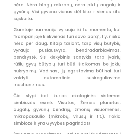
nėra. Nėra blogų mikrobų, nėra piktų augalų ir
gyvūnų. Visi gyvena vienas dėl kito ir vienas kito
sąskaita.
Gamtoje harmonija vyrauja iki to momento, kol
“kompanijoje kiekvienas turi savo porą”, t.y. nieko
nėra per daug. Kitaip tariant, tarp visų būtybių
vyrauja pusiausvyra, bendradarbiavimas,
bendrystė. Šis kiekybinis santykis tarp įvairių
rūšių gyvų būtybių turi būti išlaikomas be jokių
nukrypimų. Vadinasi, jų egzistavimą būtinai turi
valdyti automatinio susireguliavimo
mechanizmas.
Čia slypi bet kurios ekologinės sistemos
simbiozės esmė: Visatos, Žemės planetos,
augalų, gyvūnų bendrijų, žmonių visuomenės,
mikropasaulio (mikrobų, virusų ir t.t.). Tokia
simbiozė ir yra Gyvybės pagrindas!