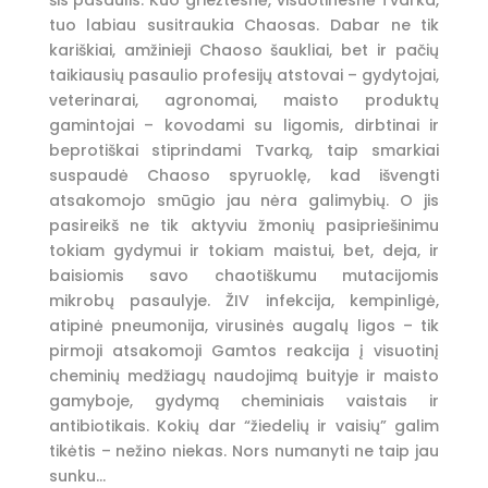
šis pasaulis. Kuo griežtesnė, visuotinesnė Tvarka,
tuo labiau susitraukia Chaosas. Dabar ne tik
kariškiai, amžinieji Chaoso šaukliai, bet ir pačių
taikiausių pasaulio profesijų atstovai – gydytojai,
veterinarai, agronomai, maisto produktų
gamintojai – kovodami su ligomis, dirbtinai ir
beprotiškai stiprindami Tvarką, taip smarkiai
suspaudė Chaoso spyruoklę, kad išvengti
atsakomojo smūgio jau nėra galimybių. O jis
pasireikš ne tik aktyviu žmonių pasipriešinimu
tokiam gydymui ir tokiam maistui, bet, deja, ir
baisiomis savo chaotiškumu mutacijomis
mikrobų pasaulyje. ŽIV infekcija, kempinligė,
atipinė pneumonija, virusinės augalų ligos – tik
pirmoji atsakomoji Gamtos reakcija į visuotinį
cheminių medžiagų naudojimą buityje ir maisto
gamyboje, gydymą cheminiais vaistais ir
antibiotikais. Kokių dar “žiedelių ir vaisių” galim
tikėtis – nežino niekas. Nors numanyti ne taip jau
sunku…