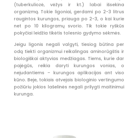
(tuberkuliozė, vėžys ir kt.) labai išsekina
organizmą. Tokie ligoniai, gerdami po 2-3 litrus
raugintos kurungos, priauga po 2-3, o kai kurie
net po 10 kilogramų svorio. Tik tokie ryškūs
pokyčiai leidžia tikėtis tolesnio gydymo sėkmės.
Jeigu ligonis negali valgyti, tiesiog būtina per
odą tiekti organizmui reikalingas aminorūgštis ir
biologiškai aktyvias medžiagas. Tiems, kurie dar
pajėgūs, reikia daryti kurungos vonias, o
nejudantiems – kurungos aplikacijas ant viso
kūno. Beje, tokiais atvejais biologinio vertingumo
požiūriu jokios lašelinės negali prilygti maitinimui
kurunga.