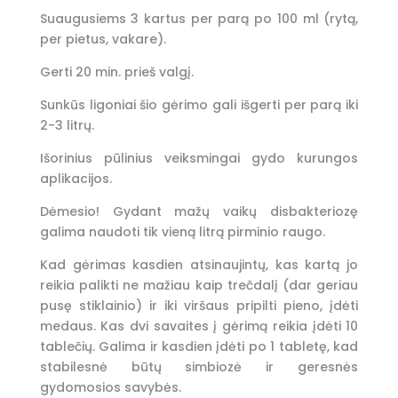
Suaugusiems 3 kartus per parą po 100 ml (rytą,
per pietus, vakare).
Gerti 20 min. prieš valgį.
Sunkūs ligoniai šio gėrimo gali išgerti per parą iki
2-3 litrų.
Išorinius pūlinius veiksmingai gydo kurungos
aplikacijos.
Dėmesio! Gydant mažų vaikų disbakteriozę
galima naudoti tik vieną litrą pirminio raugo.
Kad gėrimas kasdien atsinaujintų, kas kartą jo
reikia palikti ne mažiau kaip trečdalį (dar geriau
pusę stiklainio) ir iki viršaus pripilti pieno, įdėti
medaus. Kas dvi savaites į gėrimą reikia įdėti 10
tablečių. Galima ir kasdien įdėti po 1 tabletę, kad
stabilesnė būtų simbiozė ir geresnės
gydomosios savybės.