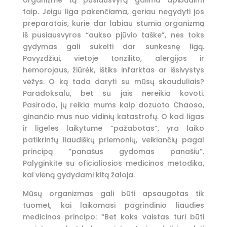
organizme tą pusiausvyrą galima apibūdinti
taip. Jeigu liga pakenčiama, geriau negydyti jos
preparatais, kurie dar labiau stumia organizmą
iš pusiausvyros “aukso pjūvio taške”, nes toks
gydymas gali sukelti dar sunkesnę ligą.
Pavyzdžiui, vietoje tonzilito, alergijos ir
hemorojaus, žiūrėk, ištiks infarktas ar išsivystys
vėžys. O ką tada daryti su mūsų skauduliais?
Paradoksalu, bet su jais nereikia kovoti.
Pasirodo, jų reikia mums kaip dozuoto Chaoso,
ginančio mus nuo vidinių katastrofų. O kad ligas
ir ligeles laikytume “pažabotas”, yra laiko
patikrintų liaudiškų priemonių, veikiančių pagal
principą “panašus gydomas panašiu”.
Palyginkite su oficialiosios medicinos metodika,
kai vieną gydydami kitą žaloja.
Mūsų organizmas gali būti apsaugotas tik
tuomet, kai laikomasi pagrindinio liaudies
medicinos principo: “Bet koks vaistas turi būti