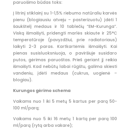
paruošimo būdas toks:
Į litrinį stiklainį su 1-1,5% riebumo natūraliu karvės
pienu (blogiausiu atveju – pasterizuotu) įdėti 1
šaukštelį medaus ir 10 tablečių “EM-Kurunga”.
Viską išmaišyti, pridengti marlės skiaute ir 25°C
temperatūroje (pavyzdžiui, prie radiatoriaus)
laikyti 2-3 paras. Kartkartėmis išmaišyti. Kai
pienas susisluoksniuoja, o paviršiuje susidaro
putos, gėrimas paruoštas. Prieš geriant jį reikia
išmaišyti. Kad nebūtų labai rūgštu, galima skiesti
vandeniu, įdėti medaus (cukrus, uogienė –
blogiau).
Kurungos gėrimo schema
Vaikams nuo 1 iki 5 metų 5 kartus per parą 50-
100 ml/parą;
Vaikams nuo 5 iki 16 metų 1 kartą per parą 100
ml/parą (rytą arba vakare);