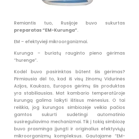
Remiantis tuo, Rusijoje buvo sukurtas
preparatas “EM-Kurunga”
.
EM – efektyvieji mikroorganizmai.
Kurunga – buriatų rauginto pieno gėrimas
“hurenge”.
Kodėl buvo pasirinktas būtent šis gėrimas?
Pirmiausia dėl to, kad iš visų žinomų Vidurinės
Azijos, Kaukazo, Europos gėrimų šis produktas
yra stabiliausias. Mat kambario temperatūroje
kurungą galima laikyti ištisus mėnesius. O tai
reiškia, jog kurungos simbiozėje veikia pačios
gamtos sukurti sudėtingi automatinio
susireguliavimo mechanizmai. Tik į tokią simbiozę
buvo prasminga įjungti ir originalius efektyviųjų
mikroorganizmų kompleksus. Gautajame “EM-