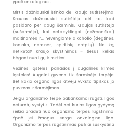
ypač onkologines.
Mirtis dažniausiai ištinka dėl kraujo sutirštėjimo.
Kraujas dažniausiai sutirštėja dėl to, kad
pasidaro per daug šarminis. Kraujas sutirštėja
(sušarmėja), kai netaisyklingai (nežmoniškai)
maitinamės ir… nevengiame alkoholio (degtinės,
konjako, naminės, spiritinių antpilų). Na ką,
netikėta? Kraujo skystinimas – tiesus kelias
bėgant nuo ligų ir mirties!
Vėžinės ląstelės panašios į augalinės kilmės
ląsteles! Augalai gyvena tik šarminėje terpėje.
Bet kokio organo ligos atveju vyksta tipiškas jo
puvimas ir šarmėjimas.
Jeigu organizmo terpė pakankamai rūgšti, ligos
neturėtų vystytis. Todėl bet kurios ligos gydymą
reikia pradėti nuo organizmo terpės rūgštinimo.
Ypač jei žmogus serga onkologine liga.
Organizmo terpės rūgštinimas puikiai suskystina