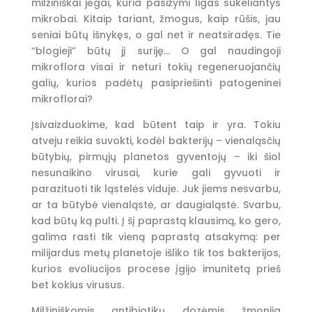
milžiniškai jėgai, kuria pasižymi ligas sukeliantys
mikrobai. Kitaip tariant, žmogus, kaip rūšis, jau
seniai būtų išnykęs, o gal net ir neatsiradęs. Tie
“blogieji” būtų jį suriję… O gal naudingoji
mikroflora visai ir neturi tokių regeneruojančių
galių, kurios padėtų pasipriešinti patogeninei
mikroflorai?
Įsivaizduokime, kad būtent taip ir yra. Tokiu
atveju reikia suvokti, kodėl bakterijų – vienaląsčių
būtybių, pirmųjų planetos gyventojų – iki šiol
nesunaikino virusai, kurie gali gyvuoti ir
parazituoti tik ląstelės viduje. Juk jiems nesvarbu,
ar ta būtybė vienaląstė, ar daugialąstė. Svarbu,
kad būtų ką pulti. Į šį paprastą klausimą, ko gero,
galima rasti tik vieną paprastą atsakymą: per
milijardus metų planetoje išliko tik tos bakterijos,
kurios evoliucijos procese įgijo imunitetą prieš
bet kokius virusus.
Milžiniškomis antibiotikų dozėmis žmonija