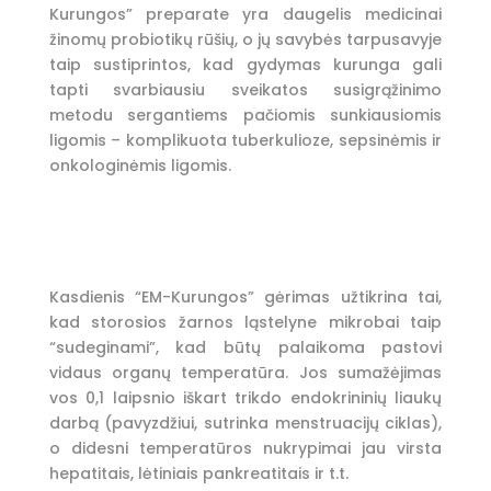
Kurungos” preparate yra daugelis medicinai
žinomų probiotikų rūšių, o jų savybės tarpusavyje
taip sustiprintos, kad gydymas kurunga gali
tapti svarbiausiu sveikatos susigrąžinimo
metodu sergantiems pačiomis sunkiausiomis
ligomis – komplikuota tuberkulioze, sepsinėmis ir
onkologinėmis ligomis.
Kasdienis “EM-Kurungos” gėrimas užtikrina tai,
kad storosios žarnos ląstelyne mikrobai taip
“sudeginami”, kad būtų palaikoma pastovi
vidaus organų temperatūra. Jos sumažėjimas
vos 0,1 laipsnio iškart trikdo endokrininių liaukų
darbą (pavyzdžiui, sutrinka menstruacijų ciklas),
o didesni temperatūros nukrypimai jau virsta
hepatitais, lėtiniais pankreatitais ir t.t.