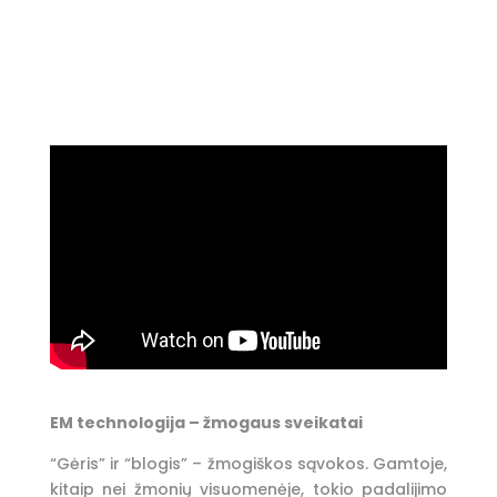
EM technologija – žmogaus sveikatai
“Gėris” ir “blogis” – žmogiškos sąvokos. Gamtoje,
kitaip nei žmonių visuomenėje, tokio padalijimo