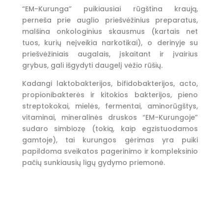
“EM-Kurunga” puikiausiai rūgština kraują,
perneša prie auglio priešvėžinius preparatus,
malšina onkologinius skausmus (kartais net
tuos, kurių neįveikia narkotikai), o derinyje su
priešvėžiniais augalais, įskaitant ir įvairius
grybus, gali išgydyti daugelį vėžio rūšių.
Kadangi laktobakterijos, bifidobakterijos, acto,
propionibakterės ir kitokios bakterijos, pieno
streptokokai, mielės, fermentai, aminorūgštys,
vitaminai, mineralinės druskos “EM-Kurungoje”
sudaro simbiozę (tokią, kaip egzistuodamos
gamtoje), tai kurungos gėrimas yra puiki
papildoma sveikatos pagerinimo ir kompleksinio
pačių sunkiausių ligų gydymo priemonė.