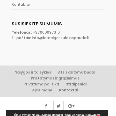
Kontaktai
SUSISIEKITE SU MUMIS
Telefonas:
+37060097316
El. paštas
:
info@letaeige-sulciaspaude.lt
Sąlygos ir taisyklės
Atsiskaitymo būdai
Pristatymas ir grąžinimas
Privatumo politika
Straipsniai
Apie mane
Kontaktai
Šioje svetainėje naudojami slapukai (angl. cookies). Naršydami