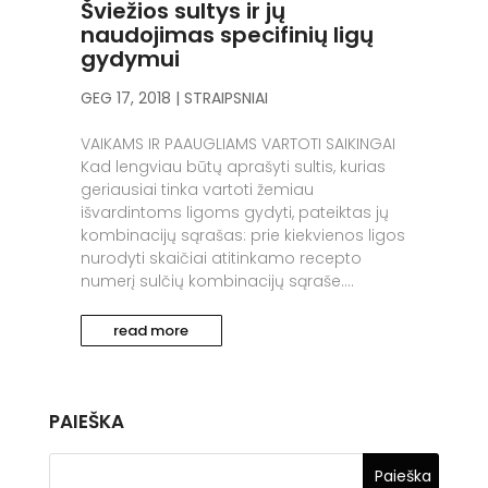
Šviežios sultys ir jų
naudojimas specifinių ligų
gydymui
GEG 17, 2018
|
STRAIPSNIAI
VAIKAMS IR PAAUGLIAMS VARTOTI SAIKINGAI
Kad lengviau būtų aprašyti sultis, kurias
geriausiai tinka vartoti žemiau
išvardintoms ligoms gydyti, pateiktas jų
kombinacijų sąrašas: prie kiekvienos ligos
nurodyti skaičiai atitinkamo recepto
numerį sulčių kombinacijų sąraše....
read more
PAIEŠKA