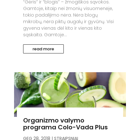
“Gėris” ir “blogis” – žmogiškos sąvokos.
Gamtoje, kitaip nei žmonių visuomenėje,
tokio padalijimo nėra. Nėra blogų
mikrobų, nėra piktų augalų ir gyvūnų. Visi
gyvena vienas dėl kito ir vienas kito
sąskaita. Gamtoje...
read more
Organizmo valymo
programa Colo-Vada Plus
GEG 28, 2018
|
STRAIPSNIAI