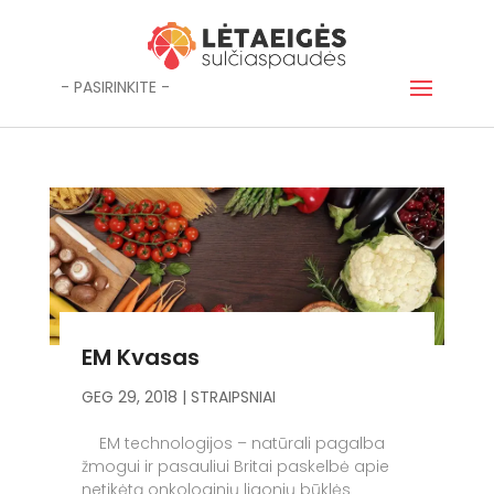
- PASIRINKITE -
EM Kvasas
GEG 29, 2018
|
STRAIPSNIAI
EM technologijos – natūrali pagalba
žmogui ir pasauliui Britai paskelbė apie
netikėtą onkologinių ligonių būklės