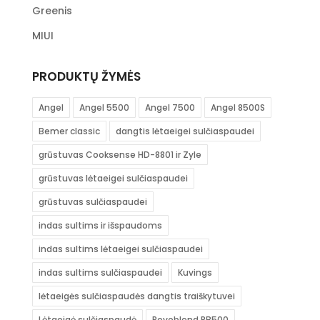
Greenis
MIUI
PRODUKTŲ ŽYMĖS
Angel
Angel 5500
Angel 7500
Angel 8500S
Bemer classic
dangtis lėtaeigei sulčiaspaudei
grūstuvas Cooksense HD-8801 ir Zyle
grūstuvas lėtaeigei sulčiaspaudei
grūstuvas sulčiaspaudei
indas sultims ir išspaudoms
indas sultims lėtaeigei sulčiaspaudei
indas sultims sulčiaspaudei
Kuvings
lėtaeigės sulčiaspaudės dangtis traiškytuvei
Lėtaeigė sulčiaspaudė
Revoblend RB500