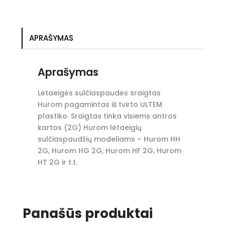
APRAŠYMAS
Aprašymas
Lėtaeigės sulčiaspaudės sraigtas
Hurom pagamintas iš tvirto ULTEM
plastiko. Sraigtas tinka visiems antros
kartos (2G) Hurom lėtaeigių
sulčiaspaudžių modeliams – Hurom HH
2G, Hurom HG 2G, Hurom HF 2G, Hurom
HT 2G ir t.t.
Panašūs produktai