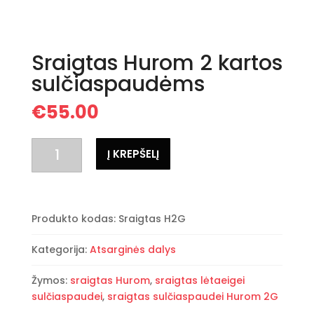
Sraigtas Hurom 2 kartos
sulčiaspaudėms
€
55.00
produkto
Į KREPŠELĮ
kiekis:
Sraigtas
Hurom
2
Produkto kodas:
Sraigtas H2G
kartos
sulčiaspaudėms
Kategorija:
Atsarginės dalys
Žymos:
sraigtas Hurom
,
sraigtas lėtaeigei
sulčiaspaudei
,
sraigtas sulčiaspaudei Hurom 2G