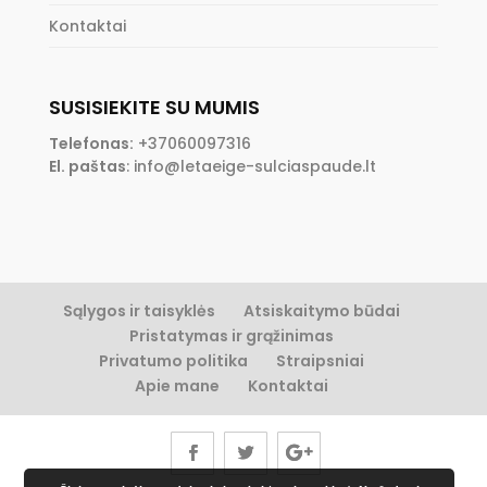
Kontaktai
SUSISIEKITE SU MUMIS
Telefonas:
+37060097316
El. paštas
:
info@letaeige-sulciaspaude.lt
Sąlygos ir taisyklės
Atsiskaitymo būdai
Pristatymas ir grąžinimas
Privatumo politika
Straipsniai
Apie mane
Kontaktai