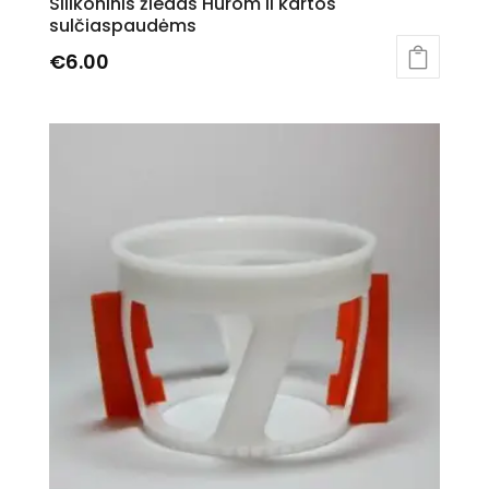
Silikoninis žiedas Hurom II kartos
sulčiaspaudėms
€
6.00