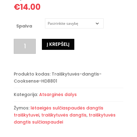
€
14.00
Spalva
produkto
Į KREPŠELĮ
kiekis:
Traiškytuvės
dangtis
Cooksense
Produkto kodas:
Traiškytuvės-dangtis-
HD-
Cooksense-HD8801
8801,
Zyle
Kategorija:
Atsarginės dalys
modeliams
Žymos:
lėtaeigės sulčiaspaudės dangtis
traiškytuvei
,
traiškytuvės dangtis
,
traiškytuvės
dangtis sulčiaspaudei