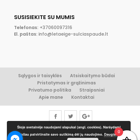
SUSISIEKITE SU MUMIS
Telefonas:
+37060097316
El. paštas
:
info@letaeige-sulciaspaude.lt
Sąlygos ir taisyklės
Atsiskaitymo būdai
Pristatymas ir grąžinimas
Privatumo politika
Straipsniai
Apie mane
Kontaktai
Šioje svetainėje naudojami slapukai (angl. cookies). Naršydami
0
Visos teisės saugomos © 2026 JONAS DAMKUS
toliau patvirtinsite savo sutikimą dėl jų naudojimo.
Daugiau