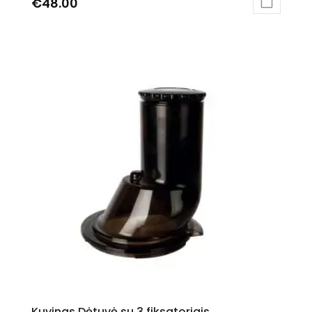
€
48.00
Kuvings Dėtuvė su 3 fiksatoriais