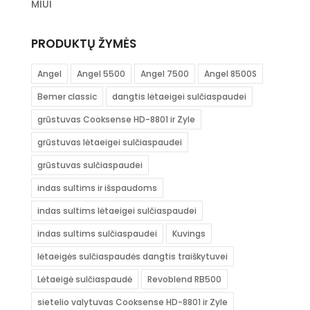
MIUI
PRODUKTŲ ŽYMĖS
Angel
Angel 5500
Angel 7500
Angel 8500S
Bemer classic
dangtis lėtaeigei sulčiaspaudei
grūstuvas Cooksense HD-8801 ir Zyle
grūstuvas lėtaeigei sulčiaspaudei
grūstuvas sulčiaspaudei
indas sultims ir išspaudoms
indas sultims lėtaeigei sulčiaspaudei
indas sultims sulčiaspaudei
Kuvings
lėtaeigės sulčiaspaudės dangtis traiškytuvei
Lėtaeigė sulčiaspaudė
Revoblend RB500
sietelio valytuvas Cooksense HD-8801 ir Zyle