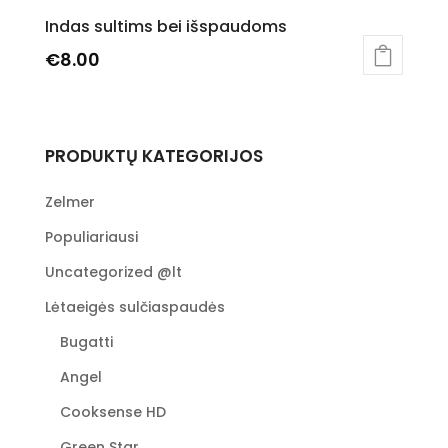
Indas sultims bei išspaudoms
€
8.00
PRODUKTŲ KATEGORIJOS
Zelmer
Populiariausi
Uncategorized @lt
Lėtaeigės sulčiaspaudės
Bugatti
Angel
Cooksense HD
Green Star