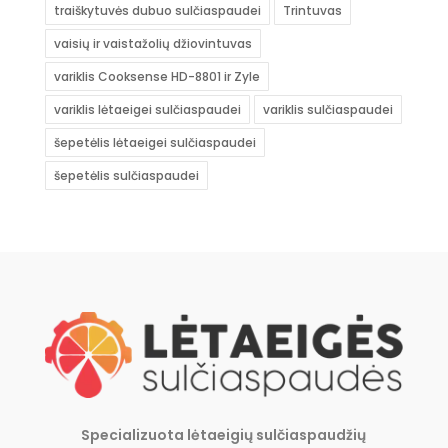
traiškytuvės dubuo sulčiaspaudei
Trintuvas
vaisių ir vaistažolių džiovintuvas
variklis Cooksense HD-8801 ir Zyle
variklis lėtaeigei sulčiaspaudei
variklis sulčiaspaudei
šepetėlis lėtaeigei sulčiaspaudei
šepetėlis sulčiaspaudei
Specializuota lėtaeigių sulčiaspaudžių