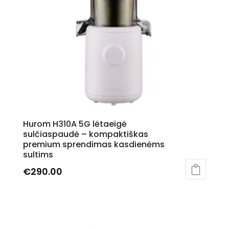
Hurom H310A 5G lėtaeigė
sulčiaspaudė – kompaktiškas
premium sprendimas kasdienėms
sultims
€
290.00
This
product
has
multiple