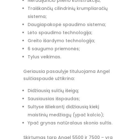
Nerūdijančio plieno konstrukcija;
Traiškančių cilindrinių krumpliaračių
sistema;
Daugiapakopė spaudimo sistema;
Lėto spaudimo technologija;
Greito išardymo technologija;
6 saugumo priemonės;
Tylus veikimas.
Geriausia pasaulyje tituluojama Angel
sulčiaspaudė užtikrina:
Didžiausią sulčių išeigą;
Sausiausias išspaudas;
Sultyse išliekantį didžiausią kiekį
maistinių medžiagų (ypač kalcio);
Ypač grynas natūralaus skonio sultis.
Skirtumas tarp Angel 5500 ir 7500 – yra