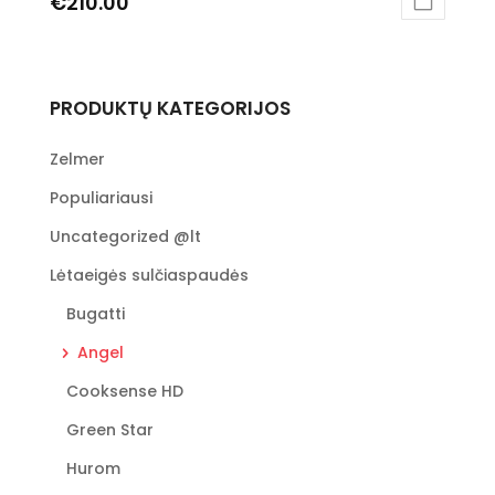
€
210.00
This
product
has
PRODUKTŲ KATEGORIJOS
multiple
variants.
The
Zelmer
options
Populiariausi
may
be
Uncategorized @lt
chosen
Lėtaeigės sulčiaspaudės
on
the
Bugatti
product
Angel
page
Cooksense HD
Green Star
Hurom