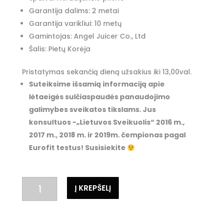
Garantija dalims: 2 metai
Garantija varikliui: 10 metų
Gamintojas: Angel Juicer Co., Ltd
Šalis: Pietų Korėja
Pristatymas sekančią dieną užsakius iki 13,00val.
Suteiksime išsamią informaciją apie
lėtaeigės sulčiaspaudės panaudojimo
galimybes sveikatos tikslams. Jus
konsultuos -„Lietuvos Sveikuolis“ 2016 m.,
2017 m., 2018 m. ir 2019m. čempionas pagal
Eurofit testus! Susisiekite
produkto
Į KREPŠELĮ
kiekis:
Dviejų
sraigtų