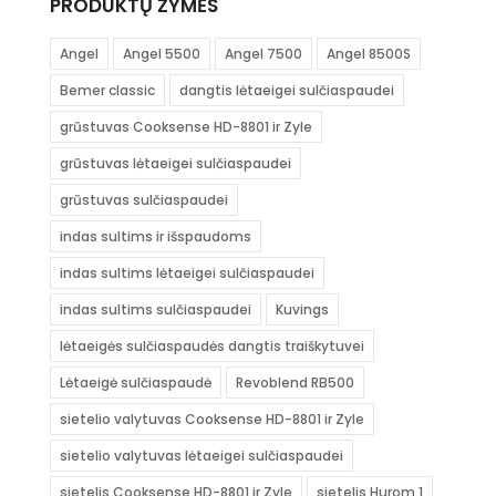
PRODUKTŲ ŽYMĖS
Angel
Angel 5500
Angel 7500
Angel 8500S
Bemer classic
dangtis lėtaeigei sulčiaspaudei
grūstuvas Cooksense HD-8801 ir Zyle
grūstuvas lėtaeigei sulčiaspaudei
grūstuvas sulčiaspaudei
indas sultims ir išspaudoms
indas sultims lėtaeigei sulčiaspaudei
indas sultims sulčiaspaudei
Kuvings
lėtaeigės sulčiaspaudės dangtis traiškytuvei
Lėtaeigė sulčiaspaudė
Revoblend RB500
sietelio valytuvas Cooksense HD-8801 ir Zyle
sietelio valytuvas lėtaeigei sulčiaspaudei
sietelis Cooksense HD-8801 ir Zyle
sietelis Hurom 1