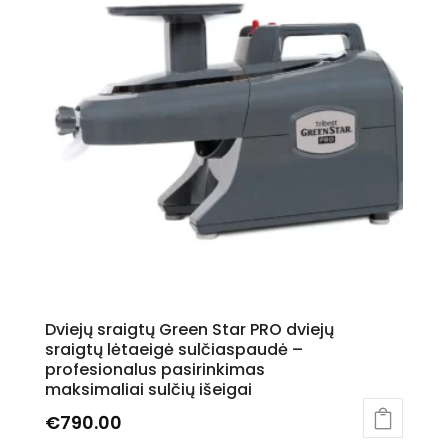
variants.
The
options
may
be
chosen
on
the
product
page
Dviejų sraigtų Green Star PRO dviejų
sraigtų lėtaeigė sulčiaspaudė –
profesionalus pasirinkimas
maksimaliai sulčių išeigai
€
790.00