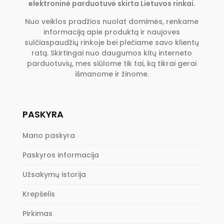
elektroninė parduotuvė skirta Lietuvos rinkai.
the
product
Nuo veiklos pradžios nuolat domimės, renkame
page
informaciją apie produktą ir naujoves
sulčiaspaudžių rinkoje bei plečiame savo klientų
ratą. Skirtingai nuo daugumos kitų interneto
parduotuvių, mes siūlome tik tai, ką tikrai gerai
išmanome ir žinome.
PASKYRA
Mano paskyra
Paskyros informacija
Užsakymų istorija
Krepšelis
Pirkimas