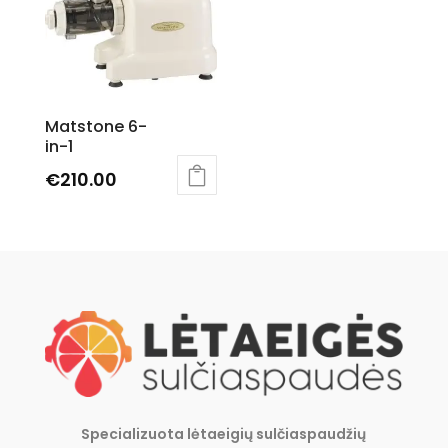
Matstone 6-
in-1
€
210.00
This
product
has
multiple
variants.
The
options
may
be
chosen
Specializuota lėtaeigių sulčiaspaudžių
on