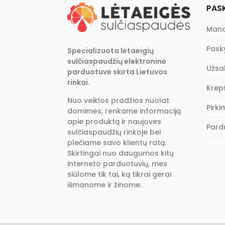
PAS
Mano
Pask
Specializuota lėtaeigių
sulčiaspaudžių elektroninė
Užsa
parduotuvė skirta Lietuvos
rinkai.
Krepš
Nuo veiklos pradžios nuolat
Pirk
domimės, renkame informaciją
apie produktą ir naujoves
Pard
sulčiaspaudžių rinkoje bei
plečiame savo klientų ratą.
Skirtingai nuo daugumos kitų
interneto parduotuvių, mes
siūlome tik tai, ką tikrai gerai
išmanome ir žinome.