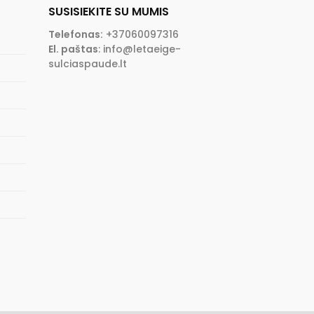
SUSISIEKITE SU MUMIS
Telefonas:
+37060097316
El. paštas
:
info@letaeige-
sulciaspaude.lt