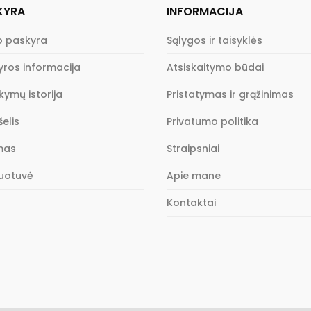
options
KYRA
INFORMACIJA
may
 paskyra
Sąlygos ir taisyklės
be
chosen
yros informacija
Atsiskaitymo būdai
on
the
kymų istorija
Pristatymas ir grąžinimas
product
elis
Privatumo politika
page
imas
Straipsniai
uotuvė
Apie mane
Kontaktai