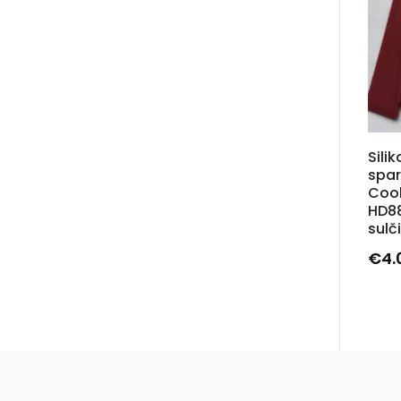
Silik
spar
Coo
HD88
sul
€
4.