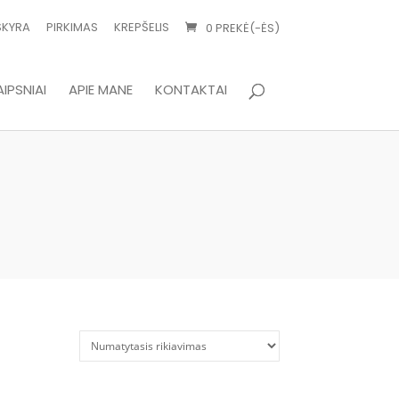
SKYRA
PIRKIMAS
KREPŠELIS
0 PREKĖ(-ĖS)
IPSNIAI
APIE MANE
KONTAKTAI