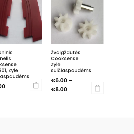
oninis
Žvaigždutės
nelis
Cooksense
ksense
Zylė
01, Zyle
sulčiaspaudėms
čiaspaudėms
€
6.00
–
00
Price
€
8.00
This
range:
product
€6.00
has
through
multiple
€8.00
variants.
The